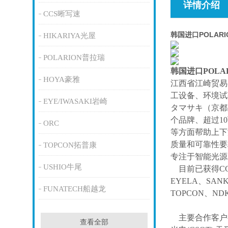
详情介绍
CCS晰写速
韩国进口POLAR
HIKARIYA光屋
POLARION普拉瑞
韩国进口POLA
HOYA豪雅
江西省江崎贸易
工设备、环境试
EYE/IWASAKI岩崎
タマサキ（京都
个品牌、超过1
ORC
等方面帮助上下
质量和可靠性要
TOPCON拓普康
专注于智能光源
USHIO牛尾
目前已获得
C
EYELA、SAN
FUNATECH船越龙
TOPCON、ND
主要合作客户
查看全部