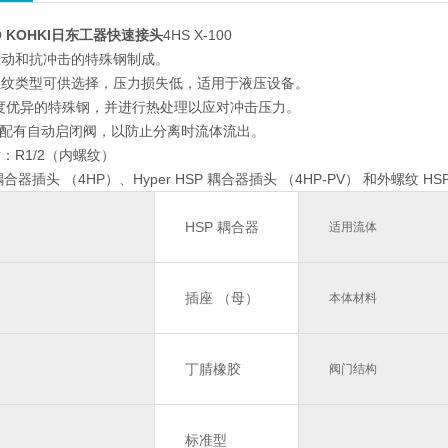
O KOHKI日东工器快速接头
4HS X-100
振动和抗冲击的特殊钢制成。
螺纹类型可供选择，压力损失低，适用于液压设备。
度优异的特殊钢，并进行热处理以应对冲击压力。
均配有自动启闭阀，以防止分离时流体流出。
：R1/2（内螺纹）
 耦合器插头 （4HP）、Hyper HSP 耦合器插头 （4HP-PV） 和外螺纹 HS
HSP 耦合器
适用流体
插座 （母）
本体材料
丁腈橡胶
阀门结构
标准型