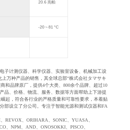
20.6
兆帕
-20
~
81
°C
电子计测仪器、科学仪器、实验室设备、机械加工设
化上万种产品的销售，其全球总部“株式会社タマサキ
理商和品牌原厂，提供4个大类、800余个品牌、超过10
产品、价格、物流、服务、数据等方面帮助上下游提
速崛起，符合各行业的严格质量和可靠性要求，本着贴
分部设立了分公司。专注于智能光源和测试仪器和FA
IC、REVOX、ORIHARA、SONIC、YUASA、
KCO、NPM、AND、ONOSOKKI、PISCO、