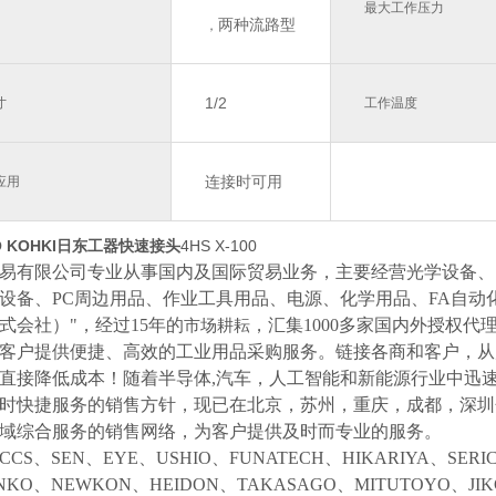
最大工作压力
两种流路型
，
1/2
寸
工作温度
连接时可用
应用
O KOHKI日东工器快速接头
4HS X-100
易有限公司专业从事国内及国际贸易业务，主要经营光学设备、
设备、
PC周边用品、作业工具用品、电源、化学用品、FA自动
式会社）"，经过15年的
，汇集
1000多家国内外授权代
市场耕耘
客户提供便捷、高效的工业用品采购服务。
链接各商和客户，从
直接降低成本！随着半导体
,汽车，人工智能和新能源行业中迅
时快捷服务的销售方针，现已在北京，苏州，重庆，成都，深圳
域综合服务的销售网络，为客户提供及时而专业的服务。
CCS、SEN、EYE、USHIO、FUNATECH、HIKARIYA、SER
NKO、NEWKON、HEIDON、TAKASAGO、MITUTOYO、JI