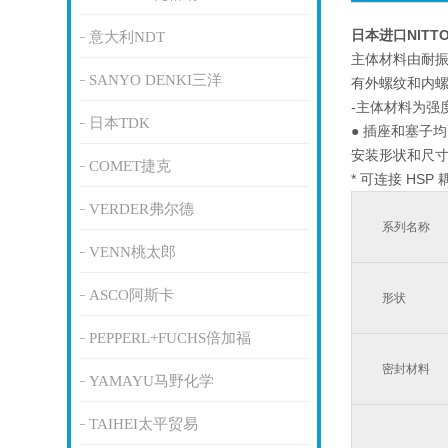
日本进口NITT
意大利NDT
主体材料由耐
SANYO DENKI三洋
有外螺纹和内
-主体材料为强
日本TDK
● 插座和塞子
安装形状和尺寸
COMET捷克
* 可连接 HSP
VERDER弗尔德
系列名称
VENN桃太郎
ASCO阿斯卡
形状
PEPPERL+FUCHS倍加福
密封材料
YAMAYU马野化学
TAIHEI太平贸易