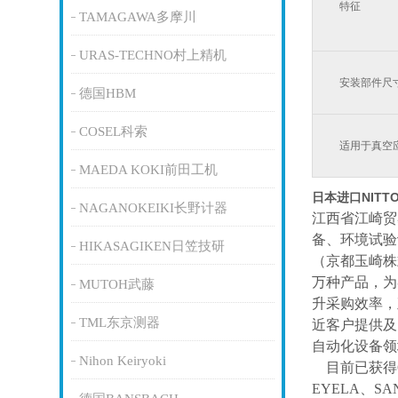
特征
TAMAGAWA多摩川
URAS-TECHNO村上精机
安装部件尺
德国HBM
COSEL科索
适用于真空
MAEDA KOKI前田工机
日本进口NITT
NAGANOKEIKI长野计器
江西省江崎贸
备、环境试验
HIKASAGIKEN日笠技研
（京都玉崎株
万种产品，为
MUTOH武藤
升采购效率，
TML东京测器
近客户提供及
自动化设备领
Nihon Keiryoki
目前已获得
EYELA、SA