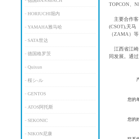
德国BANSBACH
TOPCON、
HORIUCHI堀内
主要合作客
(CSOT),天马
YAMAHA雅马哈
（ZAMA）
SATA世达
江西省江崎
德国格罗茨
同发展。通过
Quixun
桜シ-ル
GENTOS
您的
ATOS阿托斯
您的
SEKONIC
NIKON尼康