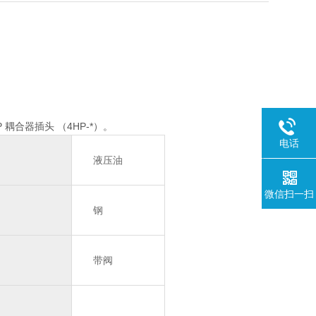
P 耦合器插头 （4HP-*）。
电话
液压油
微信扫一扫
钢
带阀