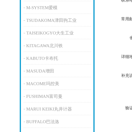
联系
M-SYSTEM爱模
常用
TSUDAKOMA津田驹工业
TAISEIKOGYO大生工业
KITAGAWA北川铁
详细
KABUTO卡布托
MASUDA增田
补充
MACOME玛控美
FUSHIMAN富司曼
验
MARUI KEIKI丸井计器
BUFFALO巴法洛