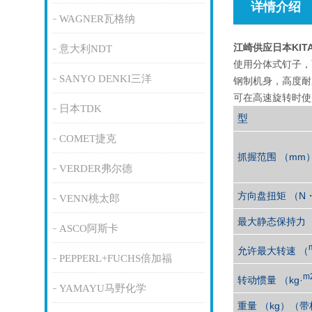
详情介绍
WAGNER瓦格纳
江崎供应日本KIT
意大利NDT
使用分体式钉子，
SANYO DENKI三洋
钢制机身，高度耐
可在高速旋转时使
日本TDK
型
COMET捷克
抓握范围 （mm
VERDER弗尔德
方向盘扭矩 （N
VENN桃太郎
最大静态保持力 
ASCO阿斯卡
允许最大转速 （
PEPPERL+FUCHS倍加福
m
转动惯量 （kg·
YAMAYU马野化学
重量 （kg）（