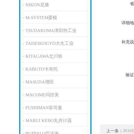
省
NIKON尼康
M-SYSTEM爱模
详细地
TSUDAKOMA津田驹工业
补充说
TAISEIKOGYO大生工业
KITAGAWA北川铁
KABUTO卡布托
验证
MASUDA增田
MACOME玛控美
FUSHIMAN富司曼
MARUI KEIKI丸井计器
上一条：
JN1
BUFFALO巴法洛