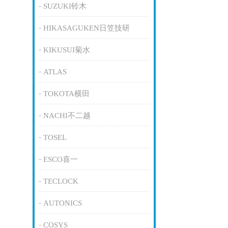
SUZUKI铃木
HIKASAGUKEN日笠技研
KIKUSUI菊水
ATLAS
TOKOTA横田
NACHI不二越
TOSEL
ESCO喜一
TECLOCK
AUTONICS
COSYS