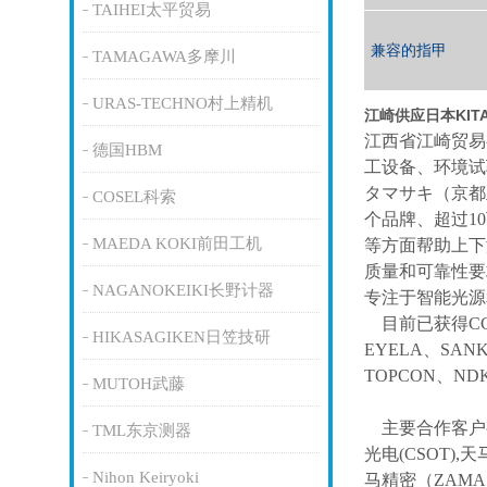
TAIHEI太平贸易
兼容的指甲
TAMAGAWA多摩川
URAS-TECHNO村上精机
江崎供应日本KIT
江西省江崎贸易
德国HBM
工设备、环境试
タマサキ（京都
COSEL科索
个品牌、超过1
MAEDA KOKI前田工机
等方面帮助上下
质量和可靠性要
NAGANOKEIKI长野计器
专注于智能光源
目前已获得
C
HIKASAGIKEN日笠技研
EYELA、SAN
TOPCON、ND
MUTOH武藤
主要合作客户
TML东京测器
光电(CSOT),天
Nihon Keiryoki
马精密（ZAM