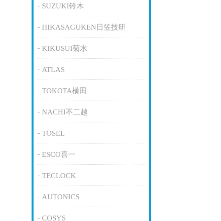
SUZUKI铃木
HIKASAGUKEN日笠技研
KIKUSUI菊水
ATLAS
TOKOTA横田
NACHI不二越
TOSEL
ESCO喜一
TECLOCK
AUTONICS
COSYS