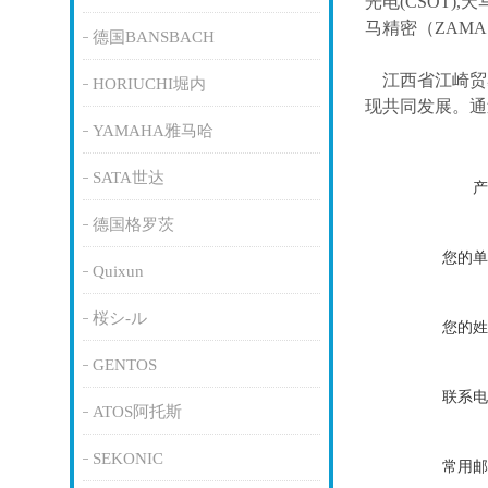
光电(CSOT),天
马精密（ZAM
德国BANSBACH
江西省江崎贸
HORIUCHI堀内
现共同发展。通
YAMAHA雅马哈
SATA世达
产
德国格罗茨
您的单
Quixun
桜シ-ル
您的姓
GENTOS
联系电
ATOS阿托斯
SEKONIC
常用邮