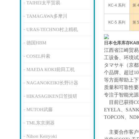
TAIHEI太平贸易
KC-4 系列
第 
TAMAGAWA多摩川
KC-5 系列
第 
URAS-TECHNO村上精机
德国HBM
日本仓库库存KA
江西省江崎贸易
COSEL科索
工设备、环境试
タマサキ（京都
MAEDA KOKI前田工机
个品牌、超过1
等方面帮助上下
NAGANOKEIKI长野计器
质量和可靠性要
专注于智能光源
HIKASAGIKEN日笠技研
目前已获得
C
MUTOH武藤
EYELA、SAN
TOPCON、ND
TML东京测器
主要合作客户
Nihon Keiryoki