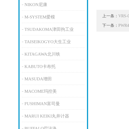
NIKON尼康
上一条：
VRS
M-SYSTEM爱模
下一条：
PWR
TSUDAKOMA津田驹工业
TAISEIKOGYO大生工业
KITAGAWA北川铁
KABUTO卡布托
MASUDA增田
MACOME玛控美
FUSHIMAN富司曼
MARUI KEIKI丸井计器
BUFFALO巴法洛