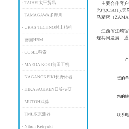
TAIHEI太平贸易
主要合作客户
光电(CSOT),天
TAMAGAWA多摩川
马精密（ZAM
URAS-TECHNO村上精机
江西省江崎贸
现共同发展。通
德国HBM
COSEL科索
产
MAEDA KOKI前田工机
NAGANOKEIKI长野计器
您的单
HIKASAGIKEN日笠技研
您的姓
MUTOH武藤
TML东京测器
联系电
Nihon Keiryoki