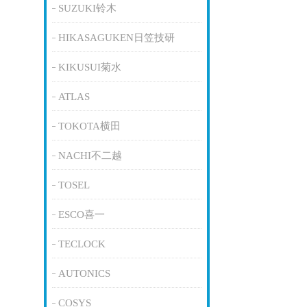
SUZUKI铃木
HIKASAGUKEN日笠技研
KIKUSUI菊水
ATLAS
TOKOTA横田
NACHI不二越
TOSEL
ESCO喜一
TECLOCK
AUTONICS
COSYS