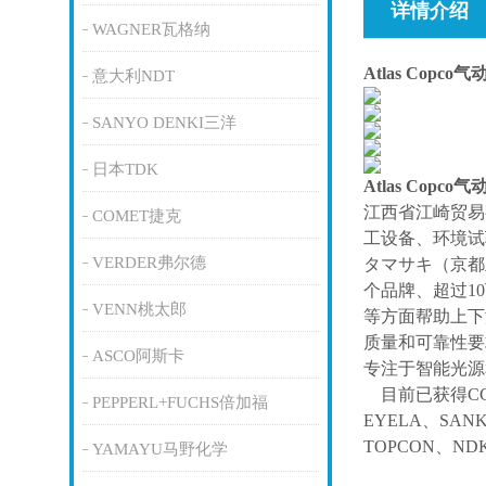
详情介绍
WAGNER瓦格纳
Atlas Copco
意大利NDT
SANYO DENKI三洋
日本TDK
Atlas Copco
江西省江崎贸易
COMET捷克
工设备、环境试
VERDER弗尔德
タマサキ（京都
个品牌、超过1
VENN桃太郎
等方面帮助上下
质量和可靠性要
ASCO阿斯卡
专注于智能光源
目前已获得
C
PEPPERL+FUCHS倍加福
EYELA、SAN
TOPCON、ND
YAMAYU马野化学