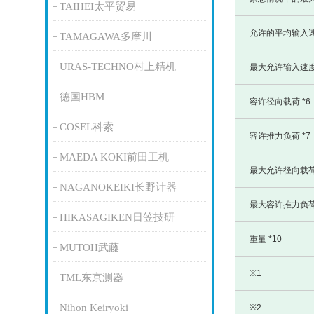
TAIHEI太平贸易
允许的平均输入速度
TAMAGAWA多摩川
URAS-TECHNO村上精机
最大允许输入速度 
德国HBM
容许径向载荷 *6
COSEL科索
容许推力负荷 *7
MAEDA KOKI前田工机
最大允许径向载荷 
NAGANOKEIKI长野计器
最大容许推力负荷 
HIKASAGIKEN日笠技研
重量 *10
MUTOH武藤
※1
TML东京测器
Nihon Keiryoki
※2