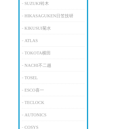
SUZUKI铃木
HIKASAGUKEN日笠技研
KIKUSUI菊水
ATLAS
TOKOTA横田
NACHI不二越
TOSEL
ESCO喜一
TECLOCK
AUTONICS
COSYS