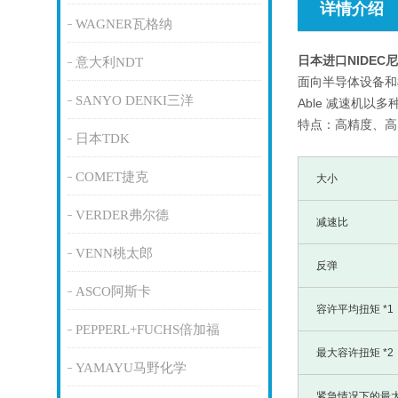
详情介绍
WAGNER瓦格纳
日本进口NIDEC
意大利NDT
面向半导体设备和
SANYO DENKI三洋
Able 减速机以
特点：高精度、高
日本TDK
COMET捷克
大小
VERDER弗尔德
减速比
VENN桃太郎
反弹
ASCO阿斯卡
容许平均扭矩 *1
PEPPERL+FUCHS倍加福
最大容许扭矩 *2
YAMAYU马野化学
紧急情况下的最大