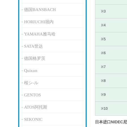
德国BANSBACH
※3
HORIUCHI堀内
※4
YAMAHA雅马哈
※5
SATA世达
※6
德国格罗茨
※7
Quixun
※8
桜シ-ル
GENTOS
※9
ATOS阿托斯
※10
SEKONIC
日本进口NIDEC