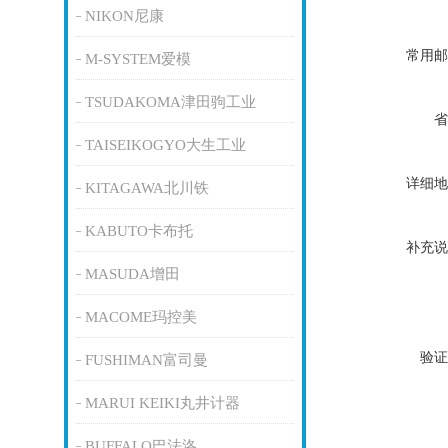
NIKON尼康
常用邮
M-SYSTEM爱模
TSUDAKOMA津田驹工业
省
TAISEIKOGYO大生工业
详细地
KITAGAWA北川铁
KABUTO卡布托
补充说
MASUDA增田
MACOME玛控美
验证
FUSHIMAN富司曼
MARUI KEIKI丸井计器
BUFFALO巴法洛