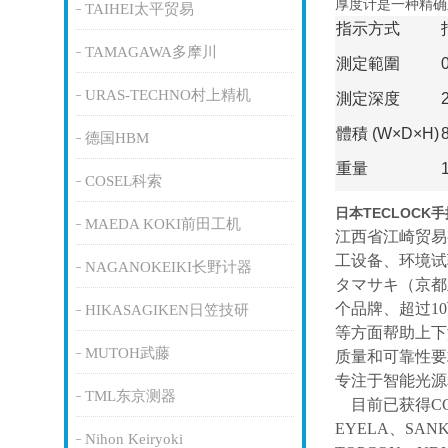
厚度计是一种精确
TAIHEI太平贸易
指示方式
TAMAGAWA多摩川
測定範圍
URAS-TECHNO村上精机
測定深度
體積 (W×D×H)
德国HBM
重量
COSEL科索
日本TECLOCK
MAEDA KOKI前田工机
江西省江崎贸易
工设备、环境试
NAGANOKEIKI长野计器
タマサキ（京都
个品牌、超过1
HIKASAGIKEN日笠技研
等方面帮助上下
MUTOH武藤
质量和可靠性要
专注于智能光源
TML东京测器
目前已获得
C
EYELA、SAN
Nihon Keiryoki