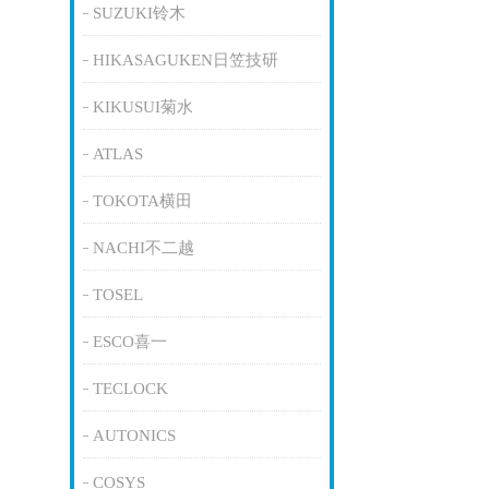
SUZUKI铃木
HIKASAGUKEN日笠技研
KIKUSUI菊水
ATLAS
TOKOTA横田
NACHI不二越
TOSEL
ESCO喜一
TECLOCK
AUTONICS
COSYS