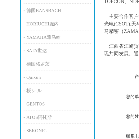
TOPCON、ND
德国BANSBACH
主要合作客户
光电(CSOT),天
HORIUCHI堀内
马精密（ZAM
YAMAHA雅马哈
江西省江崎贸
SATA世达
现共同发展。通
德国格罗茨
产
Quixun
桜シ-ル
您的单
GENTOS
您的姓
ATOS阿托斯
SEKONIC
联系电