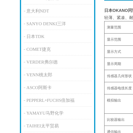
日本OKANO
意大利NDT
轻薄、紧凑、耐
SANYO DENKI三洋
测量范围
日本TDK
显示范围
COMET捷克
显示方式
VERDER弗尔德
显示周期
VENN桃太郎
传感器几何形状
ASCO阿斯卡
传感器电缆长度
PEPPERL+FUCHS倍加福
模拟输出
YAMAYU马野化学
比较器输出
TAIHEI太平贸易
通信输出