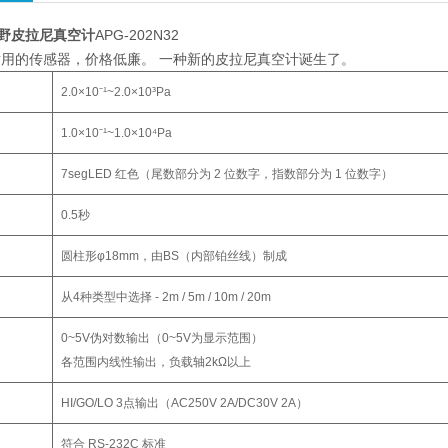
冈野皮拉尼真空计
APG-202N32
用的传感器，价格低廉。 一种新的皮拉尼真空计诞生了。
2.0×10⁻¹~2.0×10³Pa
1.0×10⁻¹~1.0×10⁴Pa
7segLED 红色（尾数部分为 2 位数字，指数部分为 1 位数字）
0.5秒
圆柱形φ18mm，由BS（内部铂丝线）制成
从4种类型中选择 - 2m / 5m / 10m / 20m
0~5V伪对数输出（0~5V为显示范围）
各范围内线性输出，负载轴2kΩ以上
HI/GO/LO 3点输出（AC250V 2A/DC30V 2A）
符合 RS-232C 标准