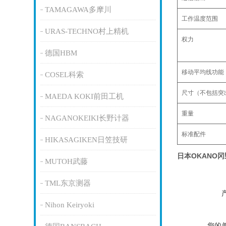
TAMAGAWA多摩川
工作温度范围
URAS-TECHNO村上精机
权力
德国HBM
移动平均线功能
COSEL科索
尺寸（不包括突
MAEDA KOKI前田工机
重量
NAGANOKEIKI长野计器
标准配件
HIKASAGIKEN日笠技研
日本OKANO
MUTOH武藤
TML东京测器
Nihon Keiryoki
您的