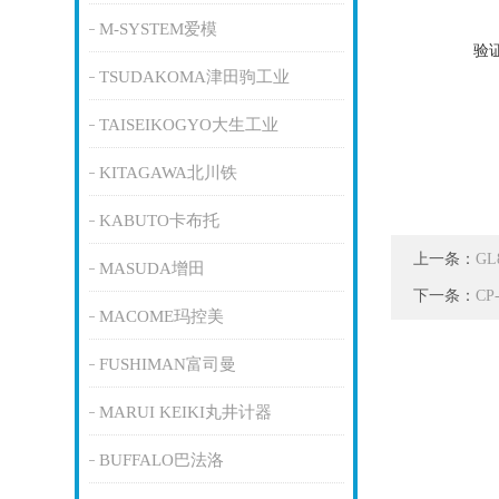
M-SYSTEM爱模
验
TSUDAKOMA津田驹工业
TAISEIKOGYO大生工业
KITAGAWA北川铁
KABUTO卡布托
上一条：
GL
MASUDA增田
下一条：
C
MACOME玛控美
FUSHIMAN富司曼
MARUI KEIKI丸井计器
BUFFALO巴法洛