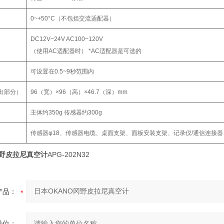
0~+50°C（不包括交流适配器）
DC12V~24V AC100~120V
（使用AC适配器时） *AC适配器是可选的
可设置在0.5~9秒范围内
出部分）
96（宽）×96（高）×46.7（深）mm
主体约350g 传感器约300g
传感器φ18、传感器电缆、桌面支架、面板安装支架、记录仪/通信连接
冈野皮拉尼真空计
APG-202N32
产品：
单位：