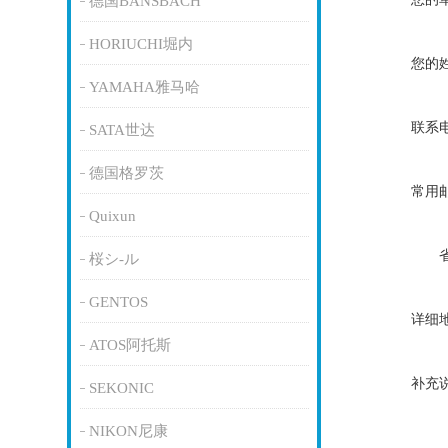
德国BANSBACH
HORIUCHI堀内
您的
YAMAHA雅马哈
联系
SATA世达
德国格罗茨
常用
Quixun
桜シ-ル
GENTOS
详细
ATOS阿托斯
补充
SEKONIC
NIKON尼康