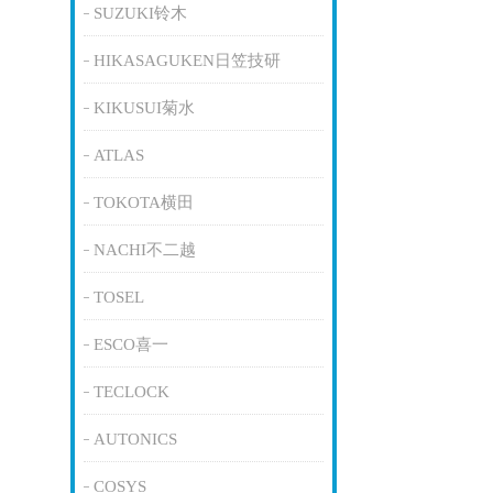
SUZUKI铃木
HIKASAGUKEN日笠技研
KIKUSUI菊水
ATLAS
TOKOTA横田
NACHI不二越
TOSEL
ESCO喜一
TECLOCK
AUTONICS
COSYS