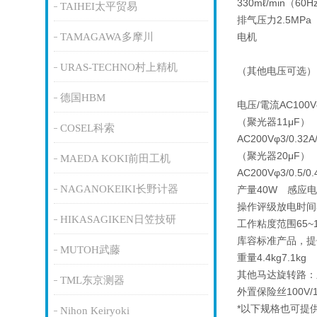
330mℓ/min（60H
TAIHEI太平贸易
排气压力2.5MP
TAMAGAWA多摩川
电机
URAS-TECHNO村上精机
（其他电压可选）
德国HBM
电压/電流AC100Vφ1
（聚光器11μF）
COSEL科索
AC200Vφ3/0.32A
（聚光器20μF）
MAEDA KOKI前田工机
AC200Vφ3/0.5/0.
NAGANOKEIKI长野计器
产量40W 感应
操作评级放电时间
HIKASAGIKEN日笠技研
工作粘度范围65~1
库容标准产品，提
MUTOH武藤
重量4.4kg7.1kg
其他马达旋转路：
TML东京测器
外置保险丝100V/1.
*以下规格也可提
Nihon Keiryoki