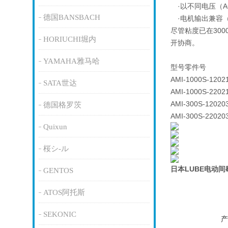
·以不同电压（AC
德国BANSBACH
·电机输出兼容（
尽管粘度已在30
HORIUCHI堀内
开协商。
YAMAHA雅马哈
型号零件号
AMI-1000S-1202
SATA世达
AMI-1000S-2202
AMI-300S-12020
德国格罗茨
AMI-300S-2
2020
Quixun
桜シ-ル
日本LUBE电动
GENTOS
ATOS阿托斯
SEKONIC
产