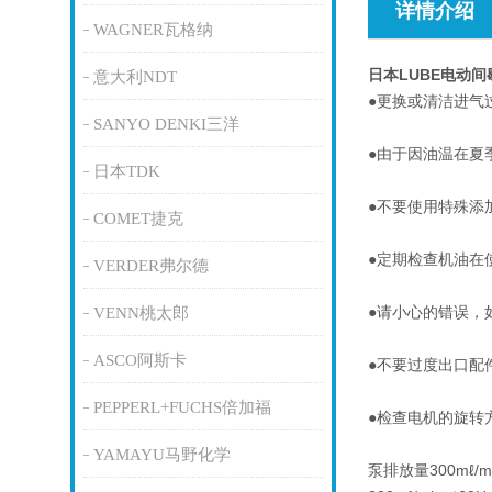
详情介绍
WAGNER瓦格纳
日本LUBE电动
意大利NDT
●更换或清洁进气
SANYO DENKI三洋
●由于因油温在夏
日本TDK
●不要使用特殊添
COMET捷克
●定期检查机油在
VERDER弗尔德
●请小心的错误，
VENN桃太郎
ASCO阿斯卡
●不要过度出口配
PEPPERL+FUCHS倍加福
●检查电机的旋转
YAMAYU马野化学
泵排放量300mℓ/mi