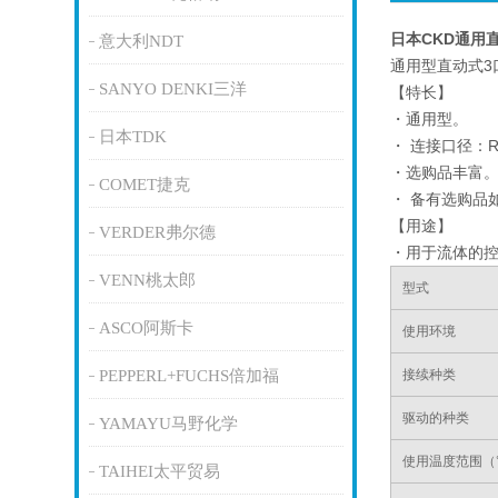
日本CKD通用
意大利NDT
通用型直动式3
SANYO DENKI三洋
【特长】
・通用型。
日本TDK
・ 连接口径：Rc1
・选购品丰富
COMET捷克
・ 备有选购品
【用途】
VERDER弗尔德
・用于流体的
VENN桃太郎
型式
ASCO阿斯卡
使用环境
PEPPERL+FUCHS倍加福
接续种类
驱动的种类
YAMAYU马野化学
使用温度范围（
TAIHEI太平贸易