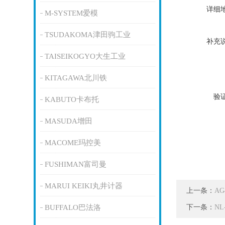
详细
M-SYSTEM爱模
TSUDAKOMA津田驹工业
补充
TAISEIKOGYO大生工业
KITAGAWA北川铁
验
KABUTO卡布托
MASUDA增田
MACOME玛控美
FUSHIMAN富司曼
MARUI KEIKI丸井计器
上一条：
A
下一条：
BUFFALO巴法洛
N