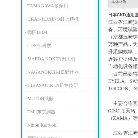
本体材质
TAMAGAWA多摩川
日本CKD通用
URAS-TECHNO村上精机
江西省江崎贸
备、环境试验
德国HBM
（京都玉崎株
万种产品，为
COSEL科索
升采购效率，
MAEDA KOKI前田工机
近客户提供及
自动化设备领
NAGANOKEIKI长野计器
目前已获得
EYELA、SA
HIKASAGIKEN日笠技研
TOPCON、
MUTOH武藤
主要合作客
(CSOT),天马
TML东京测器
（ZAMA）
Nihon Keiryoki
江西省江崎