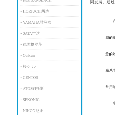
德国BANSBACH
同发展。通过
HORIUCHI堀内
YAMAHA雅马哈
SATA世达
您的
德国格罗茨
您的
Quixun
桜シ-ル
联系
GENTOS
常用
ATOS阿托斯
SEKONIC
NIKON尼康