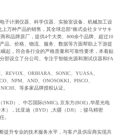
电子计测仪器、科学仪器、实验室设备、机械加工设
化上万种产品的销售，其全球总部“株式会社タマサキ
理商和品牌原厂，提供4个大类、800余个品牌、超过10
产品、价格、物流、服务、数据等方面帮助上下游提
速崛起，符合各行业的严格质量和可靠性要求，本着贴
分部设立了分公司。专注于智能光源和测试仪器和FA
IC、REVOX、ORIHARA、SONIC、YUASA、
KCO、NPM、AND、ONOSOKKI、PISCO、
TOHNICHI、等多家品牌授权认证。
TKD）、中芯国际(SMIC),
京东方
(BOE) ,华星光电
I(铃木），比亚迪（BYD）,大疆（DJI）；骏马精密
信任。
不断提升专业的技术服务水平，与客户及供应商实现共