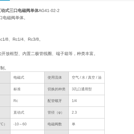
直动式三口电磁阀单体
AG41-02-2
口电磁阀单体。
/8、Rc1/4、Rc3/8。
。
如开放框型、内置二极管线圈、端子箱等，种类丰富。
控制。
电磁式
使用流体
空气 / 水 / 真空 / 油
标准
切换的种类
3孔口通用型
Rc
配管螺牙
1/4
直动式
管径（φ）
2.3
°C）
-10～60
电磁阀数
单