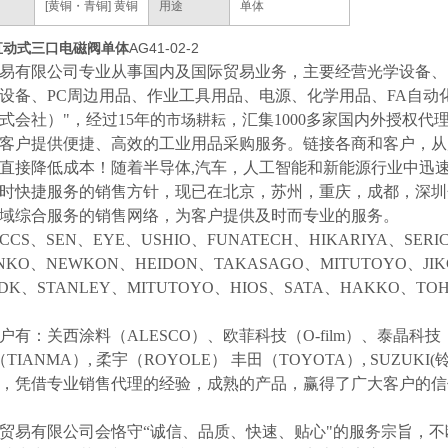
[黄铜・青铜] 黄铜
用途
单体
直动式三口电磁阀单体
AG41-02-2
易有限公司专业从事国内及国际贸易业务，主要经营光学设备、
设备、
PC周边用品、作业工具用品、电源、化学用品、FA自动
式会社）"，经过15年的
，汇集
1000多家国内外授权代
市场耕耘
客户提供便捷、高效的工业用品采购服务。
链接各商和客户，从
直接降低成本！随着半导体
,汽车，人工智能和新能源行业中迅
时快捷服务的销售方针，现已在北京，苏州，重庆，成都，深圳
域综合服务的销售网络，为客户提供及时而专业的服务。
CCS、SEN、EYE、USHIO、FUNATECH、HIKARIYA、SER
NKO、NEWKON、HEIDON、TAKASAGO、MITUTOYO、JI
NDK、STANLEY、MITUTOYO、HIOS、SATA、HAKKO、
户有：关西涂料（
ALESCO）、欧菲科技（O-film）、泰晶科技（
（TIANMA）,
柔宇（
ROYOLE）
丰田（
TOYOTA）,
SUZUK
等，凭借专业销售代理的经验，成熟的产品，赢得了广大客户的
贸易有限公司会恪守
“诚信、品质、快速、贴心"的服务宗旨，