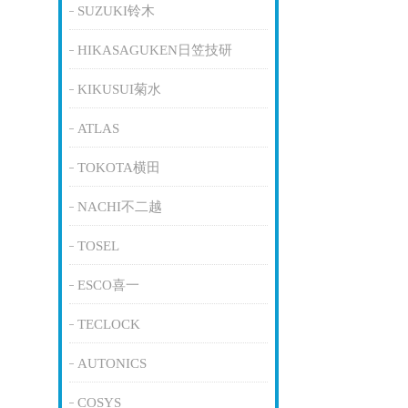
SUZUKI铃木
HIKASAGUKEN日笠技研
KIKUSUI菊水
ATLAS
TOKOTA横田
NACHI不二越
TOSEL
ESCO喜一
TECLOCK
AUTONICS
COSYS