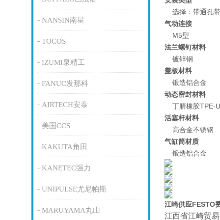
安装类型
选择：带通孔
NANSIN南星
气动连接
M5型
TOCOS
法兰螺钉材料
镀锌钢
IZUMI泉精工
盖板材料
锻造铝合金
FANUC发那科
动态密封材料
AIRTECH安泰
丁腈橡胶TPE-
活塞杆材料
美国CCS
高合金不锈钢
气缸筒材质
KAKUTA角田
锻造铝合金
KANETEC强力
UNIPULSE尤尼帕斯
江崎供应FEST
MARUYAMA丸山
江西省江崎贸易