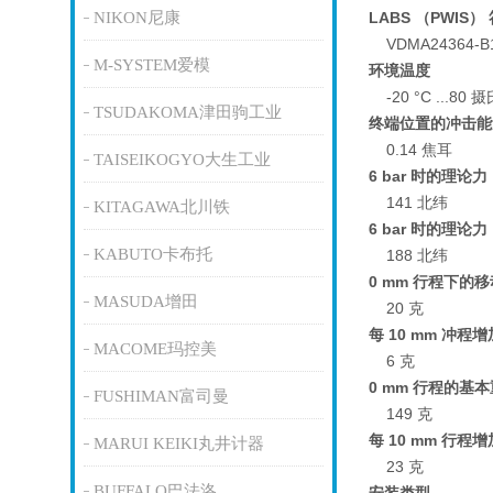
NIKON尼康
LABS （PWIS）
VDMA24364-B1
M-SYSTEM爱模
环境温度
-20 °C ...80 
TSUDAKOMA津田驹工业
终端位置的冲击能
0.14 焦耳
TAISEIKOGYO大生工业
6 bar 时的理论
141 北纬
KITAGAWA北川铁
6 bar 时的理论
KABUTO卡布托
188 北纬
0 mm 行程下的
MASUDA增田
20 克
每 10 mm 冲程
MACOME玛控美
6 克
0 mm 行程的基
FUSHIMAN富司曼
149 克
每 10 mm 行程
MARUI KEIKI丸井计器
23 克
BUFFALO巴法洛