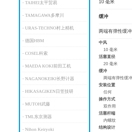
10 毫米
TAIHEI太平贸易
TAMAGAWA多摩川
缓冲
URAS-TECHNO村上精机
两端有弹性缓冲
德国HBM
中风
10 毫米
COSEL科索
活塞直径
20 毫米
MAEDA KOKI前田工机
缓冲
两端有弹性缓冲
NAGANOKEIKI长野计器
安装位置
HIKASAGIKEN日笠技研
任何
操作方式
MUTOH武藤
双作用
活塞杆端
TML东京测器
内螺纹
结构设计
Nihon Keiryoki