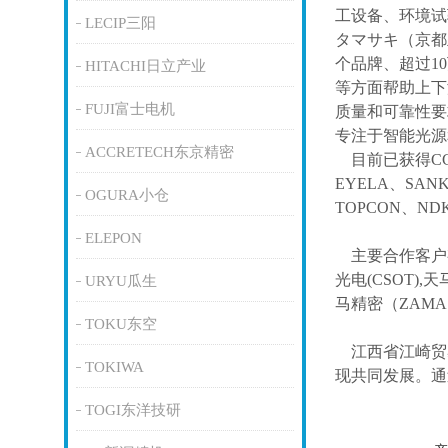
工设备、环境试
LECIP三阳
タマサキ（京都
个品牌、超过1
HITACHI日立产业
等方面帮助上下
FUJI富士电机
质量和可靠性要
专注于智能光源
ACCRETECH东京精密
目前已获得
C
EYELA、SAN
OGURA小仓
TOPCON、ND
ELEPON
主要合作客户
光电(CSOT),天
URYU瓜生
马精密（ZAM
TOKU东空
江西省江崎贸
TOKIWA
现共同发展。通
TOGI东洋技研