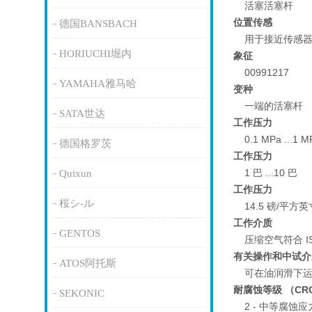
活塞活塞杆
位置传感
德国BANSBACH
用于接近传感
HORIUCHI堀内
象征
00991217
YAMAHA雅马哈
变种
一端的活塞杆
SATA世达
工作压力
0.1 MPa ...1 M
德国格罗茨
工作压力
1 巴 ...10 巴
Quixun
工作压力
桜シ-ル
14.5 磅/平方英
工作介质
GENTOS
压缩空气符合 ISO
有关操作和中试介
ATOS阿托斯
可在油润滑下
耐腐蚀等级 （CR
SEKONIC
2 - 中等腐蚀应