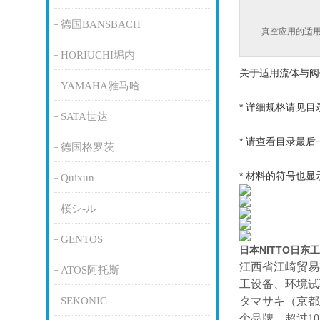
德国BANSBACH
真空应用的适
HORIUCHI堀内
关于适用流体与阀
YAMAHA雅马哈
* 详细规格请见目
SATA世达
* 请查看目录最后
德国格罗茨
* 材料的符号也
Quixun
桜シ-ル
GENTOS
日本NITTO日东
江西省江崎贸易
ATOS阿托斯
工设备、环境试
SEKONIC
タマサキ（京都
个品牌、超过1