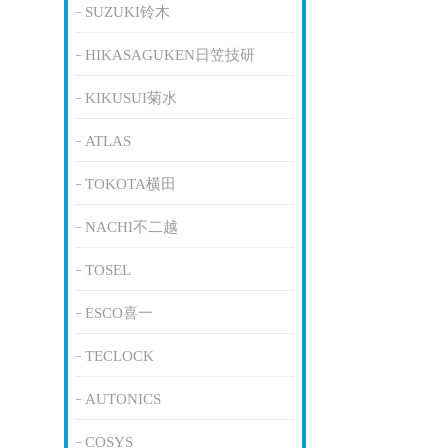
SUZUKI铃木
HIKASAGUKEN日笠技研
KIKUSUI菊水
ATLAS
TOKOTA横田
NACHI不二越
TOSEL
ESCO喜一
TECLOCK
AUTONICS
COSYS