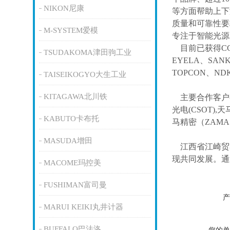
NIKON尼康
等方面帮助上下
质量和可靠性要
M-SYSTEM爱模
专注于智能光源
目前已获得
C
TSUDAKOMA津田驹工业
EYELA、SAN
TOPCON、ND
TAISEIKOGYO大生工业
KITAGAWA北川铁
主要合作客户
光电(CSOT),天
KABUTO卡布托
马精密（ZAM
MASUDA增田
江西省江崎贸
现共同发展。通
MACOME玛控美
FUSHIMAN富司曼
产
MARUI KEIKI丸井计器
BUFFALO巴法洛