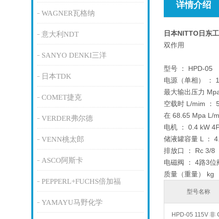
详情介绍
WAGNER瓦格纳
日本NITTO日东
意大利NDT
双作用
SANYO DENKI三洋
型号 ： HPD-05
日本TDK
电源（单相） ： 11
最大输出压力 Mpa（
COMET捷克
空载时 L/mim ： 50H
在 68.65 Mpa L/m
VERDER弗尔德
电机 ： 0.4 kW 4
储液罐容量 L ： 4
VENN桃太郎
排放口 ： Rc 3/8
ASCO阿斯卡
电磁阀 ： 4路3位
质量（重量） kg ：
PEPPERL+FUCHS倍加福
型号名称
YAMAYU马野化学
HPD-05 115V 非 