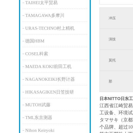
TAIHEI太平贸易
TAMAGAWA多摩川
冲压
URAS-TECHNO村上精机
演技
德国HBM
COSEL科索
莫托
MAEDA KOKI前田工机
NAGANOKEIKI长野计器
那
HIKASAGIKEN日笠技研
日本NITTO日东
MUTOH武藤
江西省江崎贸易
工设备、环境试
TML东京测器
タマサキ（京都
个品牌、超过1
Nihon Keiryoki