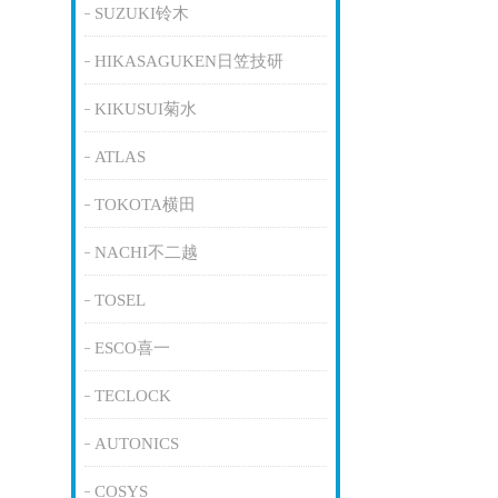
SUZUKI铃木
HIKASAGUKEN日笠技研
KIKUSUI菊水
ATLAS
TOKOTA横田
NACHI不二越
TOSEL
ESCO喜一
TECLOCK
AUTONICS
COSYS