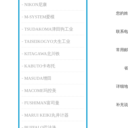
NIKON尼康
您的姓
M-SYSTEM爱模
TSUDAKOMA津田驹工业
联系电
TAISEIKOGYO大生工业
常用邮
KITAGAWA北川铁
KABUTO卡布托
省
MASUDA增田
详细地
MACOME玛控美
FUSHIMAN富司曼
补充说
MARUI KEIKI丸井计器
BUFFALO巴法洛