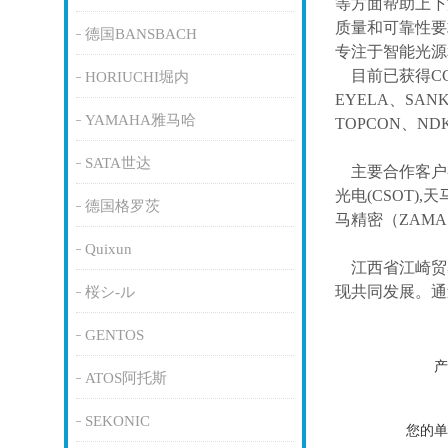
等方面帮助上下
质量和可靠性要
德国BANSBACH
专注于智能光源
目前已获得
C
HORIUCHI堀内
EYELA、SAN
YAMAHA雅马哈
TOPCON、ND
SATA世达
主要合作客户
光电(CSOT),天
德国格罗茨
马精密（ZAM
Quixun
江西省江崎贸
现共同发展。通
桜シ-ル
GENTOS
产
ATOS阿托斯
SEKONIC
您的单