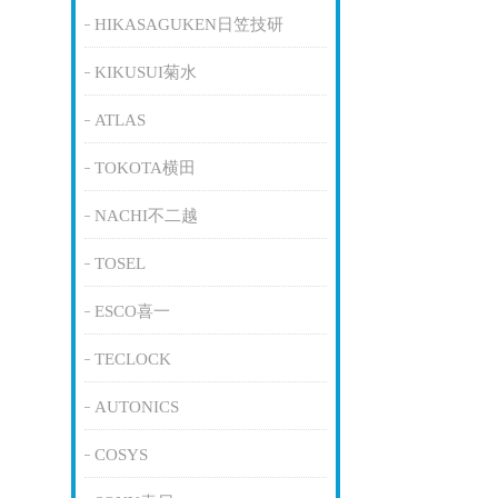
HIKASAGUKEN日笠技研
KIKUSUI菊水
ATLAS
TOKOTA横田
NACHI不二越
TOSEL
ESCO喜一
TECLOCK
AUTONICS
COSYS