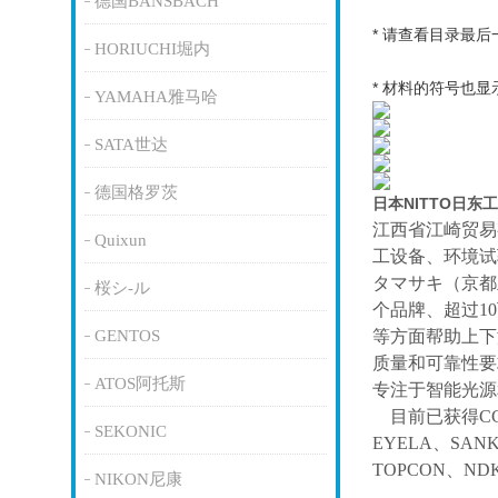
德国BANSBACH
* 请查看目录最后
HORIUCHI堀内
* 材料的符号也
YAMAHA雅马哈
SATA世达
德国格罗茨
日本NITTO日
江西省江崎贸易
Quixun
工设备、环境试
タマサキ（京都
桜シ-ル
个品牌、超过1
GENTOS
等方面帮助上下
质量和可靠性要
ATOS阿托斯
专注于智能光源
目前已获得
C
SEKONIC
EYELA、SAN
TOPCON、ND
NIKON尼康