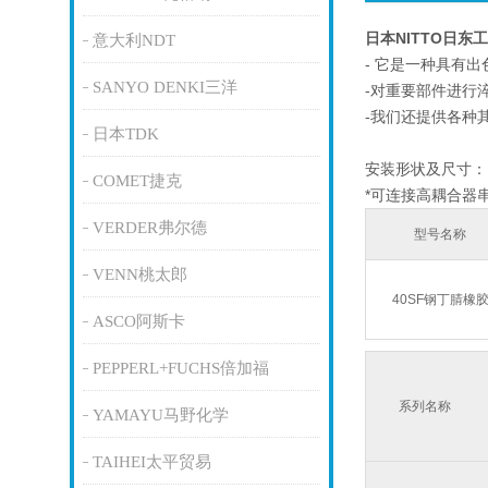
日本NITTO日
意大利NDT
- 它是一种具有
SANYO DENKI三洋
-对重要部件进行
-我们还提供各种
日本TDK
安装形状及尺寸：R
COMET捷克
*可连接高耦合器
VERDER弗尔德
型号名称
VENN桃太郎
40SF钢丁腈橡
ASCO阿斯卡
PEPPERL+FUCHS倍加福
系列名称
YAMAYU马野化学
TAIHEI太平贸易