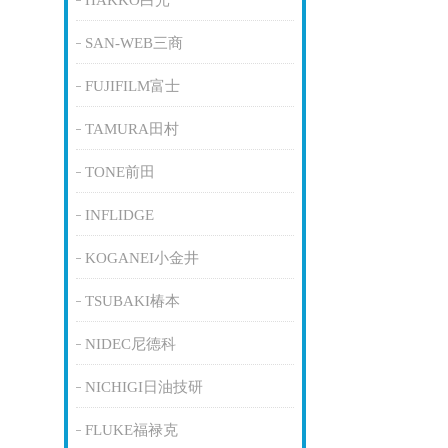
HAKKO白光
SAN-WEB三商
FUJIFILM富士
TAMURA田村
TONE前田
INFLIDGE
KOGANEI小金井
TSUBAKI椿本
NIDEC尼德科
NICHIGI日油技研
FLUKE福禄克