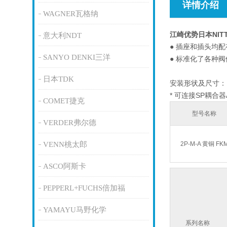
详情介绍
WAGNER瓦格纳
江崎优势日本NI
意大利NDT
● 插座和插头均
SANYO DENKI三洋
● 标准化了各种
日本TDK
安装形状及尺寸：R
* 可连接SP耦合
COMET捷克
型号名称
VERDER弗尔德
VENN桃太郎
2P-M-A 黄铜 FK
ASCO阿斯卡
PEPPERL+FUCHS倍加福
YAMAYU马野化学
系列名称