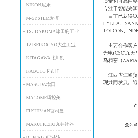
质量和可靠性要
NIKON尼康
专注于智能光源
目前已获得
C
M-SYSTEM爱模
EYELA、SAN
TOPCON、ND
TSUDAKOMA津田驹工业
TAISEIKOGYO大生工业
主要合作客户
光电(CSOT),天
KITAGAWA北川铁
马精密（ZAM
KABUTO卡布托
江西省江崎贸
现共同发展。通
MASUDA增田
MACOME玛控美
产
FUSHIMAN富司曼
MARUI KEIKI丸井计器
您的单
BUFFALO巴法洛