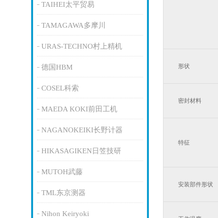
TAIHEI太平贸易
TAMAGAWA多摩川
URAS-TECHNO村上精机
形状
德国HBM
COSEL科索
密封材料
MAEDA KOKI前田工机
NAGANOKEIKI长野计器
特征
HIKASAGIKEN日笠技研
MUTOH武藤
安装部件形状
TML东京测器
Nihon Keiryoki