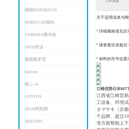
工作温度
德国BANSBACH
关于适用流体与阀
HORIUCHI堀内
* 详细规格请见目
YAMAHA雅马哈
* 请查看目录最后
SATA世达
* 材料的符号也
德国格罗茨
Quixun
桜シ-ル
江崎优势日本NI
江西省江崎贸易
GENTOS
工设备、环境试
ATOS阿托斯
タマサキ（京都
个品牌、超过1
SEKONIC
等方面帮助上下