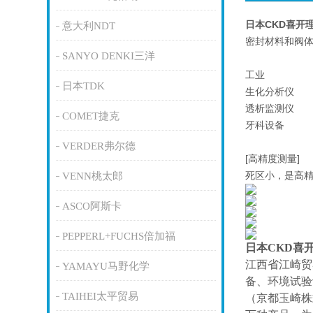
日本CKD喜开
意大利NDT
密封材料和阀体
SANYO DENKI三洋
工业
日本TDK
生化分析仪
透析监测仪
COMET捷克
牙科设备
VERDER弗尔德
[高精度测量]
死区小，是高
VENN桃太郎
ASCO阿斯卡
PEPPERL+FUCHS倍加福
日本CKD喜
江西省江崎贸
YAMAYU马野化学
备、环境试验
TAIHEI太平贸易
（京都玉崎株