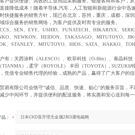
客户提供便捷、高效的工业用品采购服务。
链接各商和客户，从
直接降低成本！随着半导体
,汽车，人工智能和新能源行业中迅
时快捷服务的销售方针，现已在北京，苏州，重庆，成都，深圳
域综合服务的销售网络，为客户提供及时而专业的服务。
CCS、SEN、EYE、USHIO、FUNATECH、HIKARIYA、SER
NKO、NEWKON、HEIDON、TAKASAGO、MITUTOYO、JI
NDK、STANLEY、MITUTOYO、HIOS、SATA、HAKKO、
户有：关西涂料（
ALESCO）、欧菲科技（O-film）、泰晶科技（
（TIANMA）,
柔宇（
ROYOLE）
丰田（
TOYOTA）,
SUZUK
等，凭借专业销售代理的经验，成熟的产品，赢得了广大客户的
贸易有限公司会恪守
“诚信、品质、快速、贴心"的服务宗旨，
减少中间环节，并提供便利的配送服务，将实惠和安心送到每一
产品：