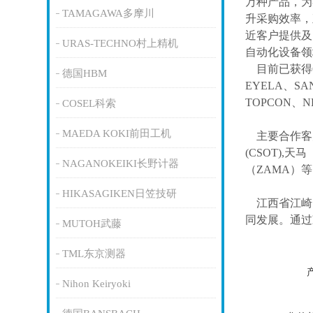
万种产品，为
TAMAGAWA多摩川
升采购效率，
近客户提供及
URAS-TECHNO村上精机
自动化设备领
目前已获得
德国HBM
EYELA、SA
TOPCON、
COSEL科索
MAEDA KOKI前田工机
主要合作客
(CSOT),天马
NAGANOKEIKI长野计器
（ZAMA）
HIKASAGIKEN日笠技研
江西省江崎
同发展。通过
MUTOH武藤
TML东京测器
Nihon Keiryoki