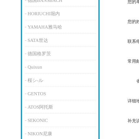
德国BANSBACH
您的
HORIUCHI堀内
您的
YAMAHA雅马哈
SATA世达
联系
德国格罗茨
常用
Quixun
桜シ-ル
GENTOS
详细
ATOS阿托斯
SEKONIC
补充
NIKON尼康