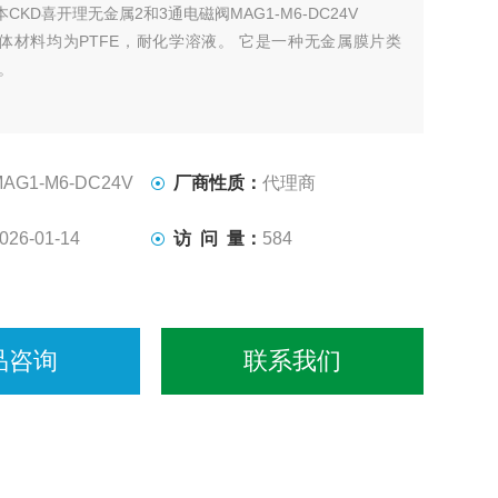
本CKD喜开理无金属2和3通电磁阀MAG1-M6-DC24V
体材料均为PTFE，耐化学溶液。 它是一种无金属膜片类
。
MAG1-M6-DC24V
厂商性质：
代理商
026-01-14
访 问 量：
584
品咨询
联系我们