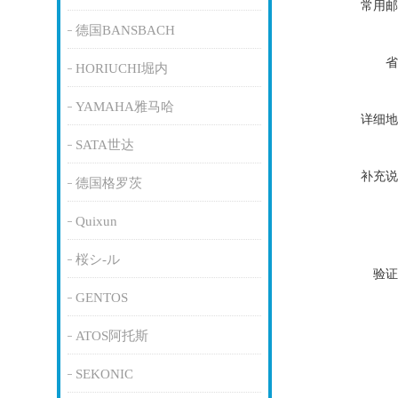
常用邮
德国BANSBACH
省
HORIUCHI堀内
YAMAHA雅马哈
详细地
SATA世达
补充说
德国格罗茨
Quixun
桜シ-ル
验证
GENTOS
ATOS阿托斯
SEKONIC