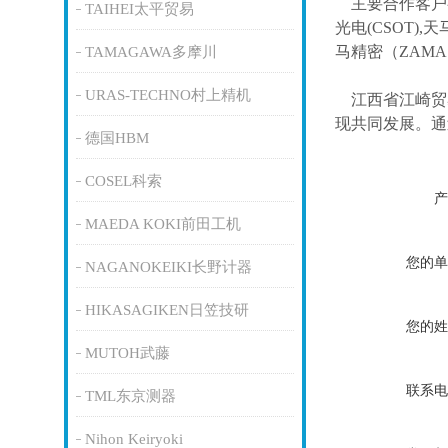
主要合作客户
TAIHEI太平贸易
光电(CSOT),天
马精密（ZAM
TAMAGAWA多摩川
URAS-TECHNO村上精机
江西省江崎贸
现共同发展。通
德国HBM
COSEL科索
产
MAEDA KOKI前田工机
您的单
NAGANOKEIKI长野计器
HIKASAGIKEN日笠技研
您的姓
MUTOH武藤
联系电
TML东京测器
Nihon Keiryoki