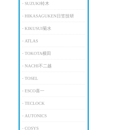
SUZUKI铃木
HIKASAGUKEN日笠技研
KIKUSUI菊水
ATLAS
TOKOTA横田
NACHI不二越
TOSEL
ESCO喜一
TECLOCK
AUTONICS
COSYS