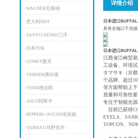
详情介绍
WAGNER瓦格纳
日本进口BUFFA
意大利NDT
具有全端口千兆接
SANYO DENKI三洋
日本TDK
日本进口BUFFA
江西省江崎贸易
COMET捷克
工设备、环境试
タマサキ（京都
VERDER弗尔德
个品牌、超过1
等方面帮助上下
VENN桃太郎
质量和可靠性要
ASCO阿斯卡
专注于智能光源
目前已获得
C
PEPPERL+FUCHS倍加福
EYELA、SAN
TOPCON、ND
YAMAYU马野化学