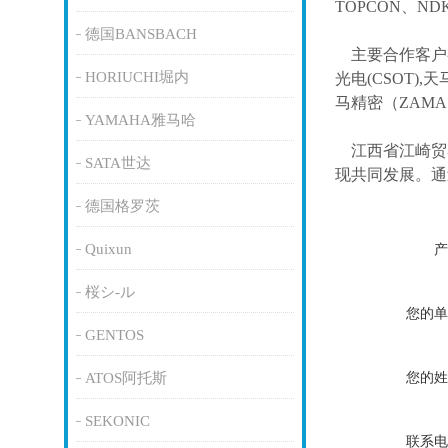
TOPCON、ND
德国BANSBACH
主要合作客户
HORIUCHI堀内
光电(CSOT),天
马精密（ZAM
YAMAHA雅马哈
江西省江崎贸
SATA世达
现共同发展。通
德国格罗茨
Quixun
产
桜シ-ル
您的单
GENTOS
您的姓
ATOS阿托斯
SEKONIC
联系电