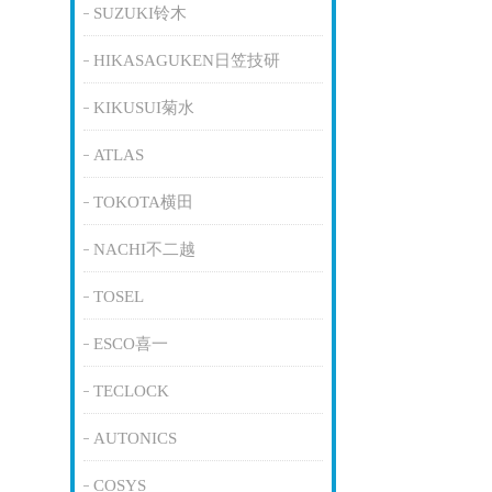
SUZUKI铃木
HIKASAGUKEN日笠技研
KIKUSUI菊水
ATLAS
TOKOTA横田
NACHI不二越
TOSEL
ESCO喜一
TECLOCK
AUTONICS
COSYS