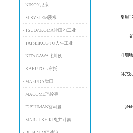
NIKON尼康
常用邮
M-SYSTEM爱模
TSUDAKOMA津田驹工业
省
TAISEIKOGYO大生工业
详细地
KITAGAWA北川铁
KABUTO卡布托
补充说
MASUDA增田
MACOME玛控美
验证
FUSHIMAN富司曼
MARUI KEIKI丸井计器
BUFFALO巴法洛