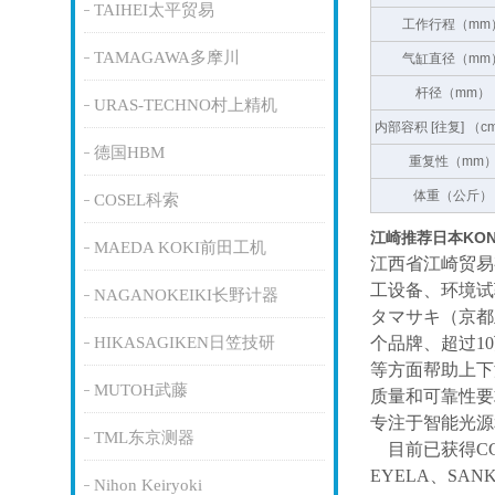
TAIHEI太平贸易
工作行程（mm
TAMAGAWA多摩川
气缸直径（mm
杆径（mm）
URAS-TECHNO村上精机
内部容积 [往复] （c
德国HBM
重复性（mm
体重（公斤）
COSEL科索
江崎推荐日本KON
MAEDA KOKI前田工机
江西省江崎贸易
工设备、环境试
NAGANOKEIKI长野计器
タマサキ（京都
HIKASAGIKEN日笠技研
个品牌、超过1
等方面帮助上下
MUTOH武藤
质量和可靠性要
专注于智能光源
TML东京测器
目前已获得
C
EYELA、SAN
Nihon Keiryoki