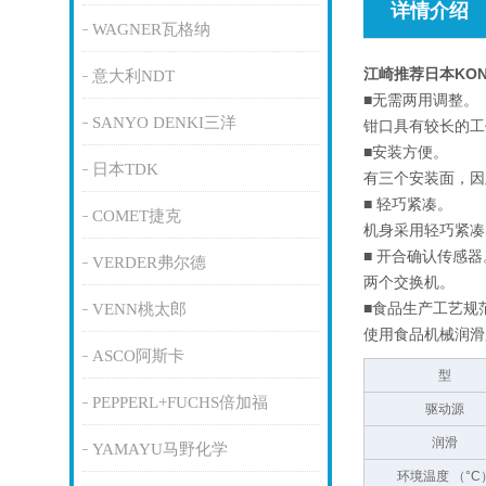
详情介绍
WAGNER瓦格纳
江崎推荐日本KON
意大利NDT
■无需两用调整。
SANYO DENKI三洋
钳口具有较长的工
■安装方便。
日本TDK
有三个安装面，因
■ 轻巧紧凑。
COMET捷克
机身采用轻巧紧凑
■ 开合确认传感器
VERDER弗尔德
两个交换机。
■食品生产工艺规
VENN桃太郎
使用食品机械润滑脂
ASCO阿斯卡
型
PEPPERL+FUCHS倍加福
驱动源
润滑
YAMAYU马野化学
环境温度 （°C