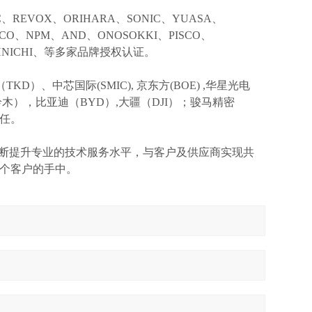
IC、REVOX、ORIHARA、SONIC、YUASA、
KCO、NPM、AND、ONOSOKKI、PISCO、
TOHNICHI、等多家品牌授权认证。
TKD）、中芯国际(SMIC),
京东方
(BOE) ,华星光电
I(铃木），比亚迪（BYD）,大疆（DJI）；骏马精密
信任。
不断提升专业的技术服务水平，与客户及供应商实现共
个客户的手中。