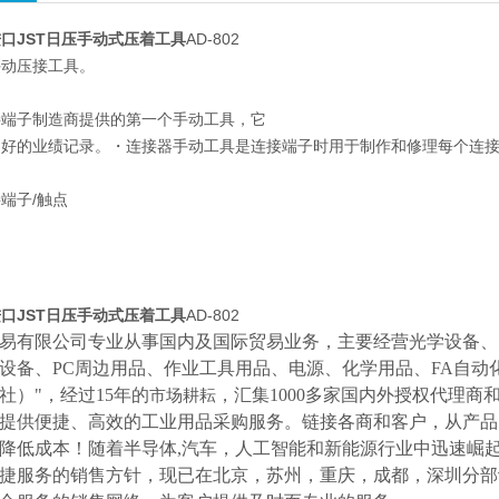
口JST日压手动式压着工具
AD-802
手动压接工具。
接端子制造商提供的第一个手动工具，它
良好的业绩记录。・连接器手动工具是连接端子时用于制作和修理每个连
端子/触点
口JST日压手动式压着工具
AD-802
易有限公司专业从事国内及国际贸易业务，主要经营光学设备、
设备、
PC周边用品、作业工具用品、电源、化学用品、FA自动
社）"，经过15年的
，汇集
1000多家国内外授权代理商
市场耕耘
提供便捷、高效的工业用品采购服务。
链接各商和客户，从产品
降低成本！随着半导体
,汽车，人工智能和新能源行业中迅速崛
捷服务的销售方针，现已在北京，苏州，重庆，成都，深圳分部