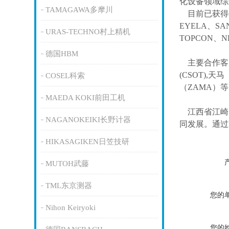
化设备领域综
TAMAGAWA多摩川
目前已获得
EYELA、SA
URAS-TECHNO村上精机
TOPCON、
德国HBM
主要合作客
(CSOT),天马
COSEL科索
（ZAMA）
MAEDA KOKI前田工机
江西省江崎
NAGANOKEIKI长野计器
同发展。通过
HIKASAGIKEN日笠技研
MUTOH武藤
TML东京测器
您的
Nihon Keiryoki
您的