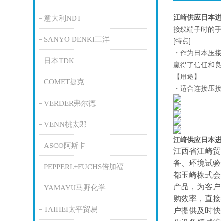
江崎供应日本进
意大利NDT
接线端子时的
SANYO DENKI三洋
[特点]
・作为日本压
日本TDK
赢得了信任和
【用途】
COMET捷克
・适合连接压接
VERDER弗尔德
VENN桃太郎
江崎供应日本进
ASCO阿斯卡
江西省江崎贸
备、环境试验
PEPPERL+FUCHS倍加福
都玉崎株式会
产品，为客户
YAMAYU马野化学
购效率，直接
TAIHEI太平贸易
户提供及时快