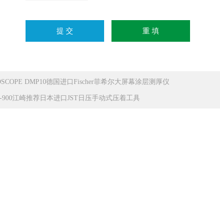
OSCOPE DMP10德国进口Fischer菲希尔大屏幕涂层测厚仪
D-900江崎推荐日本进口JST日压手动式压着工具