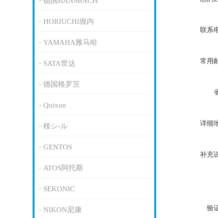
德国BANSBACH
HORIUCHI堀内
联系
YAMAHA雅马哈
常用
SATA世达
德国格罗茨
Quixun
详细
桜シ-ル
GENTOS
补充
ATOS阿托斯
SEKONIC
验
NIKON尼康