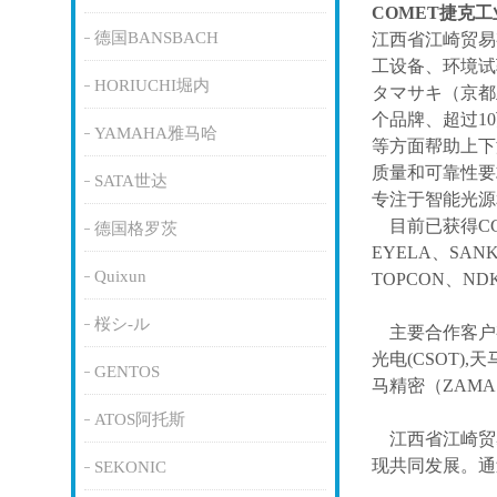
COMET捷克
德国BANSBACH
江西省江崎贸易
工设备、环境试
HORIUCHI堀内
タマサキ（京都
个品牌、超过1
YAMAHA雅马哈
等方面帮助上下
质量和可靠性要
SATA世达
专注于智能光源
目前已获得
C
德国格罗茨
EYELA、SAN
Quixun
TOPCON、ND
桜シ-ル
主要合作客户
光电(CSOT),天
GENTOS
马精密（ZAM
ATOS阿托斯
江西省江崎贸
现共同发展。通
SEKONIC