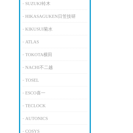
SUZUKI铃木
HIKASAGUKEN日笠技研
KIKUSUI菊水
ATLAS
TOKOTA横田
NACHI不二越
TOSEL
ESCO喜一
TECLOCK
AUTONICS
COSYS