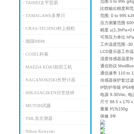
范围 0 to 995 g/k
TAIHEI太平贸易
比焓输出精度和范围 ±
TAMAGAWA多摩川
范围: 0 to 995 kJ/
压力测量范围 600 t
URAS-TECHNO村上精机
精度 ±(1,3hPa+0.
可用压力单位 hPa, kPa
德国HBM
工作温度范围 -30 t
LCD显示器工作温
COSEL科索
湿度传感器温度补
通信协议 ModBus
MAEDA KOKI前田工机
通信速率 110 to 1
NAGANOKEIKI长野计器
传感器保护套过滤能力
IP防护等级 IP54
HIKASAGIKEN日笠技研
电源 9-30Vdc,
尺寸 88.5 x 170 x
MUTOH武藤
重量 约为230g
保修 3年
TML东京测器
Nihon Keiryoki