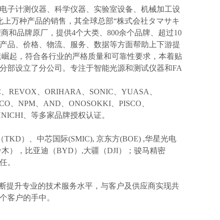
电子计测仪器、科学仪器、实验室设备、机械加工设
化上万种产品的销售，其全球总部“株式会社タマサキ
理商和品牌原厂，提供4个大类、800余个品牌、超过10
产品、价格、物流、服务、数据等方面帮助上下游提
速崛起，符合各行业的严格质量和可靠性要求，本着贴
分部设立了分公司。专注于智能光源和测试仪器和FA
IC、REVOX、ORIHARA、SONIC、YUASA、
KCO、NPM、AND、ONOSOKKI、PISCO、
TOHNICHI、等多家品牌授权认证。
TKD）、中芯国际(SMIC),
京东方
(BOE) ,华星光电
I(铃木），比亚迪（BYD）,大疆（DJI）；骏马精密
信任。
不断提升专业的技术服务水平，与客户及供应商实现共
个客户的手中。