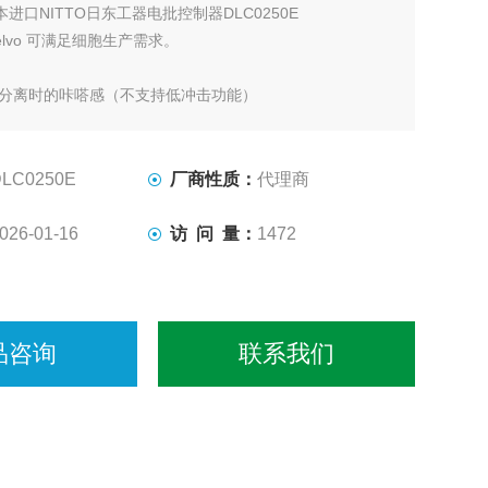
本进口NITTO日东工器电批控制器DLC0250E
elvo 可满足细胞生产需求。
器分离时的咔嗒感（不支持低冲击功能）
结构 ・ 符合国际静电标准 IEC61340-5-1。
区 （EPA）
DLC0250E
厂商性质：
代理商
026-01-16
访 问 量：
1472
品咨询
联系我们