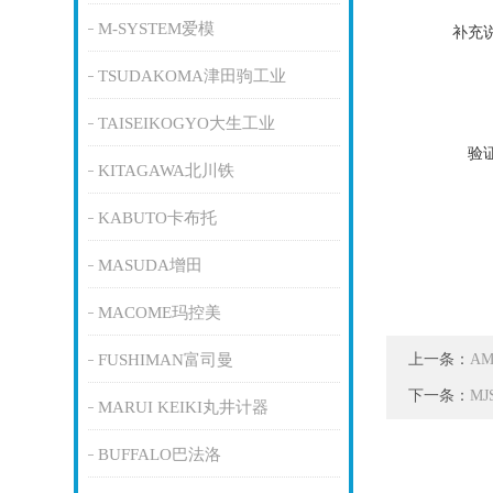
M-SYSTEM爱模
补充
TSUDAKOMA津田驹工业
TAISEIKOGYO大生工业
验
KITAGAWA北川铁
KABUTO卡布托
MASUDA增田
MACOME玛控美
上一条：
FUSHIMAN富司曼
A
下一条：
MJ
MARUI KEIKI丸井计器
BUFFALO巴法洛