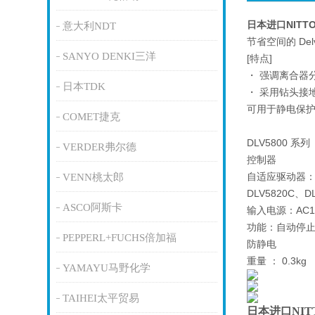
日本进口NIT
意大利NDT
节省空间的 De
SANYO DENKI三洋
[特点]
・ 强调离合器
日本TDK
・ 采用钻头接地结
可用于静电保护
COMET捷克
DLV5800 系列
VERDER弗尔德
控制器
自适应驱动器：DL
VENN桃太郎
DLV5820C、D
ASCO阿斯卡
输入电源：AC1
功能：自动停
PEPPERL+FUCHS倍加福
防静电
重量 ： 0.3kg
YAMAYU马野化学
TAIHEI太平贸易
日本进口NI