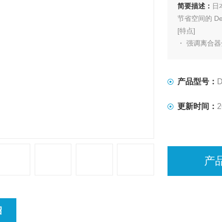
简要描述：
日
节省空间的 D
[特点]
・ 强调离合
・ 采用钻头接地
可用于静电保护
产品型号：
更新时间：
2
产
绍