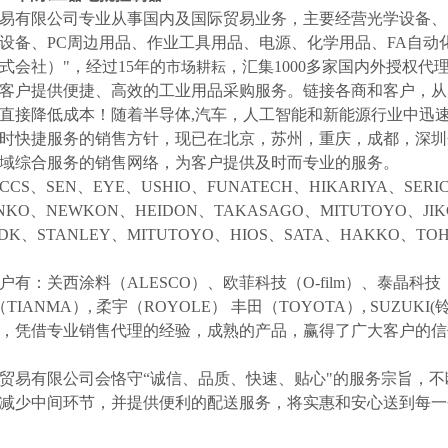
易有限公司专业从事国内及国际贸易业务，主要经营光学设备、
设备、
PC周边用品、作业工具用品、电源、化学用品、FA自动
式会社）"，经过15年的
，汇集
1000多家国内外授权代
市场耕耘
客户提供便捷、高效的工业用品采购服务。
链接各商和客户，从
直接降低成本！随着半导体
,汽车，人工智能和新能源行业中迅
时快捷服务的销售方针，现已在北京，苏州，重庆，成都，深圳
域综合服务的销售网络，为客户提供及时而专业的服务。
CCS、SEN、EYE、USHIO、FUNATECH、HIKARIYA、SER
NKO、NEWKON、HEIDON、TAKASAGO、MITUTOYO、JI
NDK、STANLEY、MITUTOYO、HIOS、SATA、HAKKO、
户有：关西涂料（
ALESCO）、欧菲科技（O-film）、泰晶科技（
（TIANMA）,
柔宇（
ROYOLE）
丰田（
TOYOTA）,
SUZUK
等，凭借专业销售代理的经验，成熟的产品，赢得了广大客户的
贸易有限公司会恪守
“诚信、品质、快速、贴心"的服务宗旨，
减少中间环节，并提供便利的配送服务，将实惠和安心送到每一