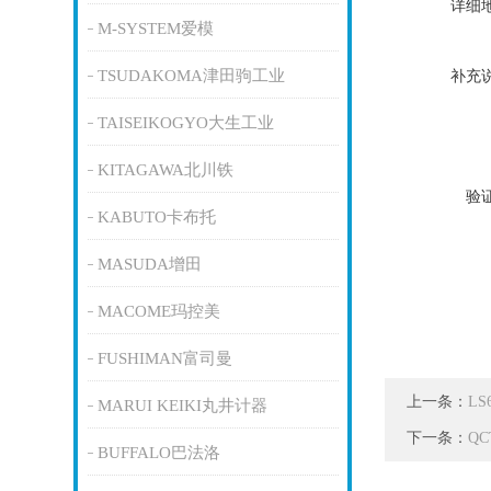
详细
M-SYSTEM爱模
TSUDAKOMA津田驹工业
补充
TAISEIKOGYO大生工业
KITAGAWA北川铁
验
KABUTO卡布托
MASUDA增田
MACOME玛控美
FUSHIMAN富司曼
上一条：
LS
MARUI KEIKI丸井计器
下一条：
Q
BUFFALO巴法洛