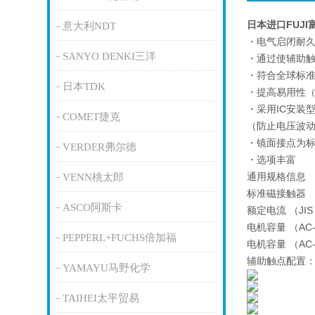
日本进口FUJ
意大利NDT
・电气启闭耐久
SANYO DENKI三洋
・通过使辅助
・符合全球标准（
日本TDK
・提高易用性
・采用IC安装
COMET捷克
（防止电压波动
・镜面接点为
VERDER弗尔德
・选项丰富
通用规格信息
VENN桃太郎
标准磁接触器
ASCO阿斯卡
额定电流 （JIS，
电机容量 （AC-3
PEPPERL+FUCHS倍加福
电机容量 （AC-3
辅助触点配置：1
YAMAYU马野化学
TAIHEI太平贸易