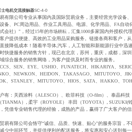
I富士电机交流接触器
SC-4-0
易有限公司专业从事国内及国际贸易业务，主要经营光学设备、
设备、
PC周边用品、作业工具用品、电源、化学用品、FA自动
式会社）"，经过15年的
，汇集
1000多家国内外授权代
市场耕耘
客户提供便捷、高效的工业用品采购服务。
链接各商和客户，从
直接降低成本！随着半导体
,汽车，人工智能和新能源行业中迅
时快捷服务的销售方针，现已在北京，苏州，重庆，成都，深圳
域综合服务的销售网络，为客户提供及时而专业的服务。
CCS、SEN、EYE、USHIO、FUNATECH、HIKARIYA、SER
NKO、NEWKON、HEIDON、TAKASAGO、MITUTOYO、JI
NDK、STANLEY、MITUTOYO、HIOS、SATA、HAKKO、
户有：关西涂料（
ALESCO）、欧菲科技（O-film）、泰晶科技（
（TIANMA）,
柔宇（
ROYOLE）
丰田（
TOYOTA）,
SUZUK
等，凭借专业销售代理的经验，成熟的产品，赢得了广大客户的
贸易有限公司会恪守
“诚信、品质、快速、贴心"的服务宗旨，
减少中间环节，并提供便利的配送服务，将实惠和安心送到每一