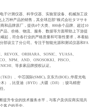
电子计测仪器、科学仪器、实验室设备、机械加工设
化上万种产品的销售，其全球总部“株式会社タマサキ
理商和品牌原厂，提供4个大类、800余个品牌、超过10
产品、价格、物流、服务、数据等方面帮助上下游提
速崛起，符合各行业的严格质量和可靠性要求，本着贴
分部设立了分公司。专注于智能光源和测试仪器和FA
IC、REVOX、ORIHARA、SONIC、YUASA、
KCO、NPM、AND、ONOSOKKI、PISCO、
TOHNICHI、等多家品牌授权认证。
TKD）、中芯国际(SMIC),
京东方
(BOE) ,华星光电
I(铃木），比亚迪（BYD）,大疆（DJI）；骏马精密
信任。
不断提升专业的技术服务水平，与客户及供应商实现共
个客户的手中。