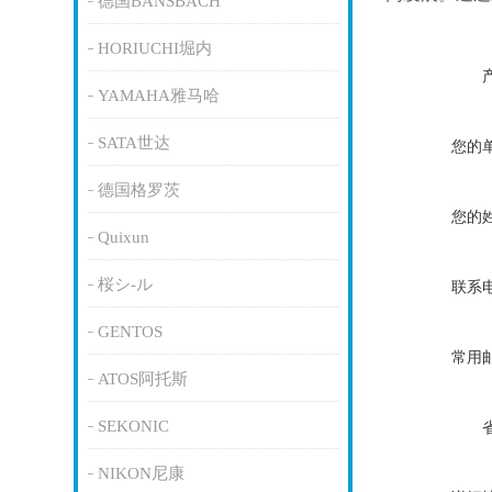
德国BANSBACH
HORIUCHI堀内
YAMAHA雅马哈
SATA世达
您的
德国格罗茨
您的
Quixun
桜シ-ル
联系
GENTOS
常用
ATOS阿托斯
SEKONIC
NIKON尼康