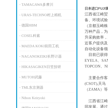
TAMAGAWA多摩川
日本进口FUJ
江西省江崎贸
URAS-TECHNO村上精机
备、环境试验
德国HBM
（京都玉崎株
万种产品，为
COSEL科索
升采购效率，
近客户提供及
MAEDA KOKI前田工机
自动化设备领
目前已获得
NAGANOKEIKI长野计器
EYELA、SA
TOPCON、
HIKASAGIKEN日笠技研
MUTOH武藤
主要合作客
(CSOT),天马
TML东京测器
（ZAMA）
Nihon Keiryoki
江西省江崎
同发展。通过