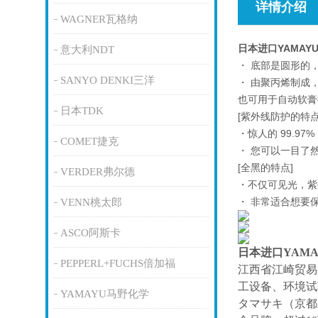
详情介绍
WAGNER瓦格纳
日本进口YAMAY
意大利NDT
・ 底部是圆形的
SANYO DENKI三洋
・ 由聚丙烯制成
也可用于自动软膏
日本TDK
[紫外线防护的特点
・惊人的 99.97% 
COMET捷克
・ 您可以一目了
[全黑的特点]
VERDER弗尔德
・不仅可见光，紫外
・ 非常适合想要
VENN桃太郎
ASCO阿斯卡
日本进口YAM
PEPPERL+FUCHS倍加福
江西省江崎贸易
工设备、环境试
YAMAYU马野化学
タマサキ（京都