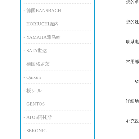
您的单
德国BANSBACH
您的姓
HORIUCHI堀内
YAMAHA雅马哈
联系电
SATA世达
常用邮
德国格罗茨
Quixun
省
桜シ-ル
详细地
GENTOS
ATOS阿托斯
补充说
SEKONIC