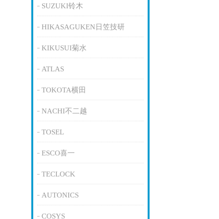
SUZUKI铃木
HIKASAGUKEN日笠技研
KIKUSUI菊水
ATLAS
TOKOTA横田
NACHI不二越
TOSEL
ESCO喜一
TECLOCK
AUTONICS
COSYS