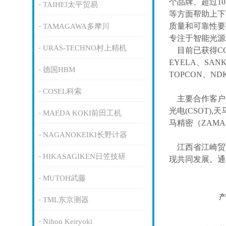
个品牌、超过1
TAIHEI太平贸易
等方面帮助上下
质量和可靠性要
TAMAGAWA多摩川
专注于智能光源
URAS-TECHNO村上精机
目前已获得
C
EYELA、SAN
德国HBM
TOPCON、ND
COSEL科索
主要合作客户
光电(CSOT),天
MAEDA KOKI前田工机
马精密（ZAM
NAGANOKEIKI长野计器
江西省江崎贸
HIKASAGIKEN日笠技研
现共同发展。通
MUTOH武藤
产
TML东京测器
Nihon Keiryoki