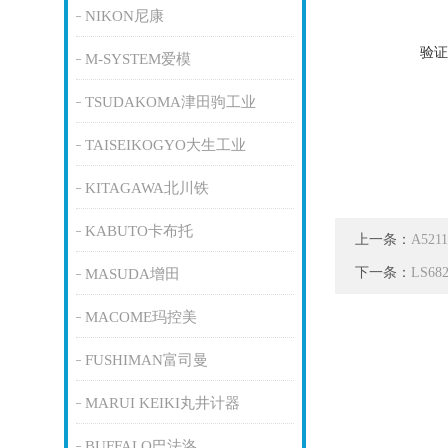
NIKON尼康
验证
M-SYSTEM爱模
TSUDAKOMA津田驹工业
TAISEIKOGYO大生工业
KITAGAWA北川铁
KABUTO卡布托
上一条：
A52
下一条：
LS6
MASUDA增田
MACOME玛控美
FUSHIMAN富司曼
MARUI KEIKI丸井计器
BUFFALO巴法洛