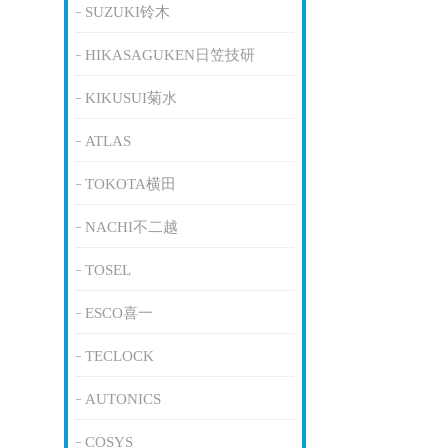
SUZUKI铃木
HIKASAGUKEN日笠技研
KIKUSUI菊水
ATLAS
TOKOTA横田
NACHI不二越
TOSEL
ESCO喜一
TECLOCK
AUTONICS
COSYS