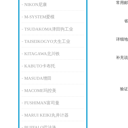
常用邮
NIKON尼康
M-SYSTEM爱模
省
TSUDAKOMA津田驹工业
详细地
TAISEIKOGYO大生工业
KITAGAWA北川铁
补充说
KABUTO卡布托
MASUDA增田
验证
MACOME玛控美
FUSHIMAN富司曼
MARUI KEIKI丸井计器
BUFFALO巴法洛