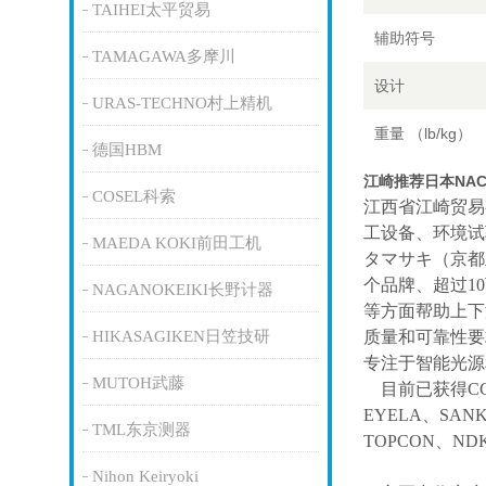
TAIHEI太平贸易
辅助符号
TAMAGAWA多摩川
设计
URAS-TECHNO村上精机
重量 （lb/kg）
德国HBM
江崎推荐日本NAC
COSEL科索
江西省江崎贸易
工设备、环境试
MAEDA KOKI前田工机
タマサキ（京都
个品牌、超过1
NAGANOKEIKI长野计器
等方面帮助上下
HIKASAGIKEN日笠技研
质量和可靠性要
专注于智能光源
MUTOH武藤
目前已获得
C
EYELA、SAN
TML东京测器
TOPCON、ND
Nihon Keiryoki