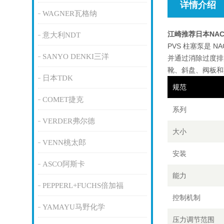
详情介绍
WAGNER瓦格纳
江崎推荐日本NAC
意大利NDT
PVS 柱塞泵是 
SANYO DENKI三洋
并通过消除过度排
靴、斜盘、阀板和
日本TDK
规范
COMET捷克
系列
VERDER弗尔德
大小
VENN桃太郎
安装
ASCO阿斯卡
能力
PEPPERL+FUCHS倍加福
控制机制
YAMAYU马野化学
压力调节范围