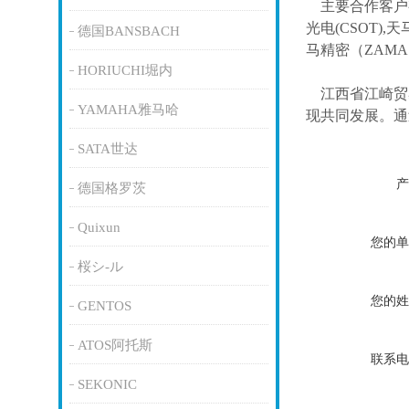
主要合作客户
光电(CSOT),天
德国BANSBACH
马精密（ZAM
HORIUCHI堀内
江西省江崎贸
YAMAHA雅马哈
现共同发展。通
SATA世达
产
德国格罗茨
Quixun
您的单
桜シ-ル
您的姓
GENTOS
ATOS阿托斯
联系电
SEKONIC