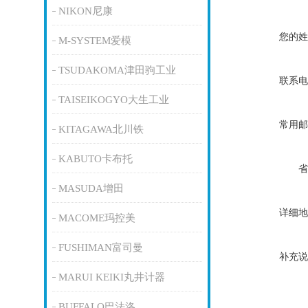
NIKON尼康
您的姓
M-SYSTEM爱模
TSUDAKOMA津田驹工业
联系电
TAISEIKOGYO大生工业
常用邮
KITAGAWA北川铁
KABUTO卡布托
省
MASUDA增田
详细地
MACOME玛控美
FUSHIMAN富司曼
补充说
MARUI KEIKI丸井计器
BUFFALO巴法洛