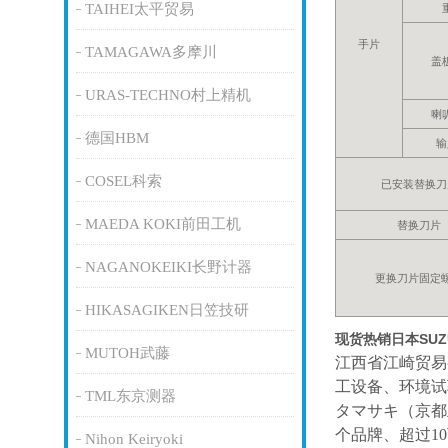
TAIHEI太平贸易
手片
TAMAGAWA多摩川
盖
URAS-TECHNO村上精机
喇
德国HBM
输
COSEL科索
已安装替换刀
MAEDA KOKI前田工机
替换刀片
NAGANOKEIKI长野计器
更换刀片固定
HIKASAGIKEN日笠技研
现货热销日本SUZ
MUTOH武藤
江西省江崎贸易
工设备、环境试
TML东京测器
タマサキ（京都
个品牌、超过1
Nihon Keiryoki