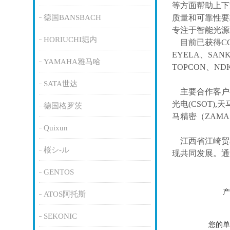
等方面帮助上下
德国BANSBACH
质量和可靠性要
专注于智能光源
HORIUCHI堀内
目前已获得
C
EYELA、SAN
YAMAHA雅马哈
TOPCON、ND
SATA世达
主要合作客户
光电(CSOT),天
德国格罗茨
马精密（ZAM
Quixun
江西省江崎贸
桜シ-ル
现共同发展。通
GENTOS
产
ATOS阿托斯
SEKONIC
您的单