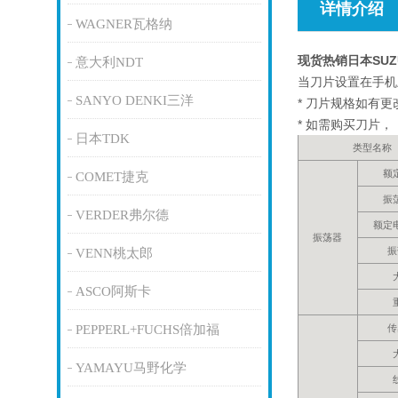
详情介绍
WAGNER瓦格纳
现货热销日本SUZ
意大利NDT
当刀片设置在手机
SANYO DENKI三洋
* 刀片规格如有
* 如需购买刀片，
日本TDK
类型名称
额
COMET捷克
振
VERDER弗尔德
额定
振荡器
振
VENN桃太郎
ASCO阿斯卡
PEPPERL+FUCHS倍加福
传
YAMAYU马野化学