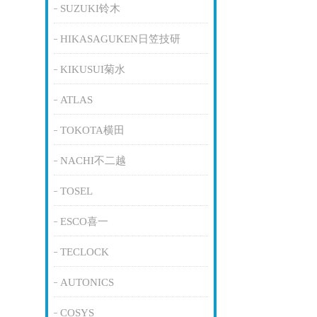
SUZUKI铃木
HIKASAGUKEN日笠技研
KIKUSUI菊水
ATLAS
TOKOTA横田
NACHI不二越
TOSEL
ESCO喜一
TECLOCK
AUTONICS
COSYS