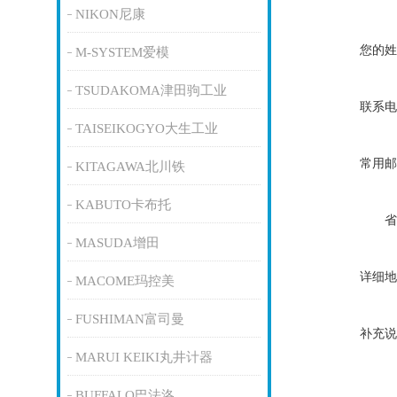
NIKON尼康
您的姓
M-SYSTEM爱模
TSUDAKOMA津田驹工业
联系电
TAISEIKOGYO大生工业
常用邮
KITAGAWA北川铁
KABUTO卡布托
省
MASUDA增田
详细地
MACOME玛控美
FUSHIMAN富司曼
补充说
MARUI KEIKI丸井计器
BUFFALO巴法洛