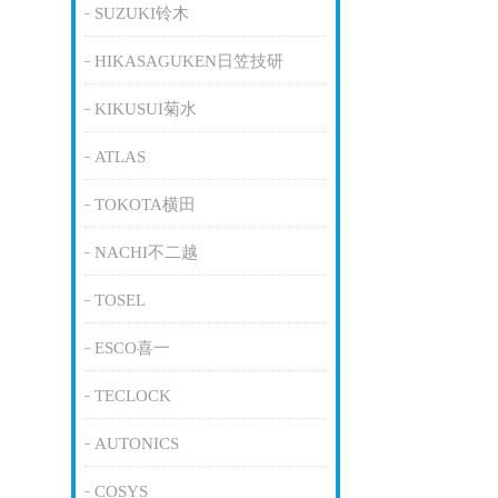
SUZUKI铃木
HIKASAGUKEN日笠技研
KIKUSUI菊水
ATLAS
TOKOTA横田
NACHI不二越
TOSEL
ESCO喜一
TECLOCK
AUTONICS
COSYS