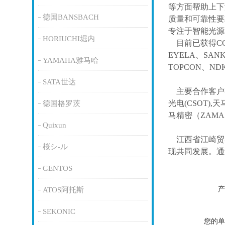
等方面帮助上下
德国BANSBACH
质量和可靠性要
专注于智能光源
HORIUCHI堀内
目前已获得
C
EYELA、SAN
YAMAHA雅马哈
TOPCON、ND
SATA世达
主要合作客户
光电(CSOT),天
德国格罗茨
马精密（ZAM
Quixun
江西省江崎贸
桜シ-ル
现共同发展。通
GENTOS
产
ATOS阿托斯
SEKONIC
您的单