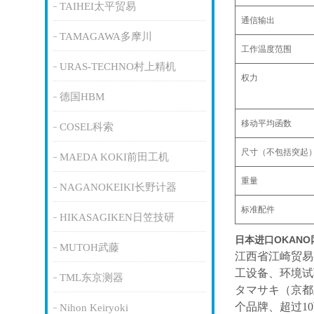
TAIHEI太平贸易
通信输出
TAMAGAWA多摩川
工作温度范围
URAS-TECHNO村上精机
权力
德国HBM
移动平均函数
COSEL科索
尺寸（不包括突起
MAEDA KOKI前田工机
重量
NAGANOKEIKI长野计器
标准配件
HIKASAGIKEN日笠技研
日本进口OKAN
MUTOH武藤
江西省江崎贸易
工设备、环境试
TML东京测器
タマサキ（京都
个品牌、超过1
Nihon Keiryoki