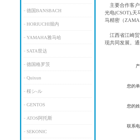
主要合作客户
德国BANSBACH
光电(CSOT),天
马精密（ZAM
HORIUCHI堀内
江西省江崎贸
YAMAHA雅马哈
现共同发展。通
SATA世达
德国格罗茨
产
Quixun
您的单
桜シ-ル
GENTOS
您的姓
ATOS阿托斯
联系电
SEKONIC