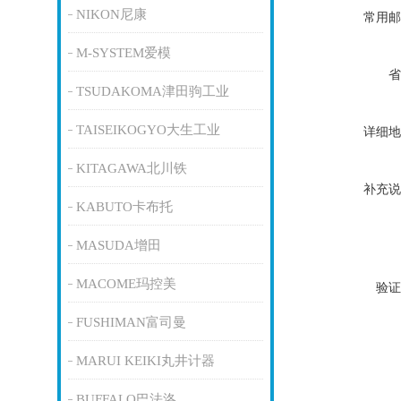
NIKON尼康
常用邮
M-SYSTEM爱模
省
TSUDAKOMA津田驹工业
TAISEIKOGYO大生工业
详细地
KITAGAWA北川铁
补充说
KABUTO卡布托
MASUDA增田
MACOME玛控美
验证
FUSHIMAN富司曼
MARUI KEIKI丸井计器
BUFFALO巴法洛