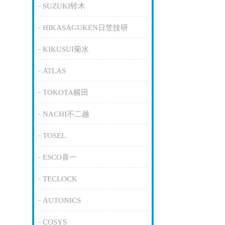
SUZUKI铃木
HIKASAGUKEN日笠技研
KIKUSUI菊水
ATLAS
TOKOTA横田
NACHI不二越
TOSEL
ESCO喜一
TECLOCK
AUTONICS
COSYS