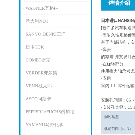
详情介绍
WAGNER瓦格纳
日本进口NANSI
意大利NDT
[被许多汽车制造
SANYO DENKI三洋
·高耐久性规格使
基于内部结构，实
日本TDK
·弹簧
的减震 弹簧设计
COMET捷克
·在旋转部分
使用推力轴承考虑
VERDER弗尔德
·应用
室内工厂零件运输
VENN桃太郎
ASCO阿斯卡
安装孔间距：86 × 1
·安装孔直径：13.
PEPPERL+FUCHS倍加福
脚轮类型
YAMAYU马野化学
载荷范围（daN）