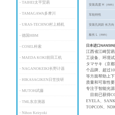
TAIHEI太平贸易
安装高度 H（mm
TAMAGAWA多摩川
车轮特性
URAS-TECHNO村上精机
安装孔间距 长方向 
板长 L（mm）
德国HBM
日本进口NANSI
COSEL科索
江西省江崎贸易
MAEDA KOKI前田工机
工设备、环境试
タマサキ（京都
NAGANOKEIKI长野计器
个品牌、超过1
等方面帮助上下
HIKASAGIKEN日笠技研
质量和可靠性要
专注于智能光源
MUTOH武藤
目前已获得
C
EYELA、SAN
TML东京测器
TOPCON、ND
Nihon Keiryoki