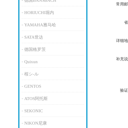
德国BANSBACH
常用邮
HORIUCHI堀内
省
YAMAHA雅马哈
SATA世达
详细地
德国格罗茨
补充说
Quixun
桜シ-ル
GENTOS
验证
ATOS阿托斯
SEKONIC
NIKON尼康