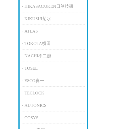
HIKASAGUKEN日笠技研
KIKUSUI菊水
ATLAS
TOKOTA横田
NACHI不二越
TOSEL
ESCO喜一
TECLOCK
AUTONICS
COSYS