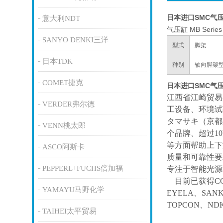
日本进口SMC气
意大利NDT
气压缸 MB Se
SANYO DENKI三洋
型式
脚架
日本TDK
种别
轴向脚架
COMET捷克
日本进口SMC气
江西省江崎贸易
VERDER弗尔德
工设备、环境试
タマサキ（京都
VENN桃太郎
个品牌、超过1
等方面帮助上下
ASCO阿斯卡
质量和可靠性要
PEPPERL+FUCHS倍加福
专注于智能光源
目前已获得
C
YAMAYU马野化学
EYELA、SAN
TOPCON、ND
TAIHEI太平贸易