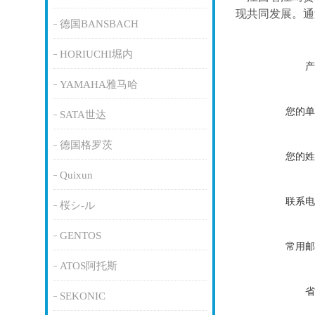
现共同发展。通
德国BANSBACH
HORIUCHI堀内
产
YAMAHA雅马哈
您的单
SATA世达
德国格罗茨
您的姓
Quixun
联系电
桜シ-ル
GENTOS
常用邮
ATOS阿托斯
省
SEKONIC