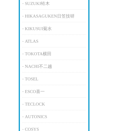
SUZUKI铃木
HIKASAGUKEN日笠技研
KIKUSUI菊水
ATLAS
TOKOTA横田
NACHI不二越
TOSEL
ESCO喜一
TECLOCK
AUTONICS
COSYS