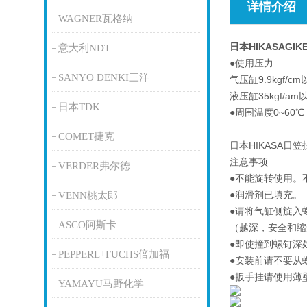
详情介绍
WAGNER瓦格纳
日本HIKASAGI
意大利NDT
●使用压力
SANYO DENKI三洋
气压缸9.9kgf/cm
液压缸35kgf/am
日本TDK
●周围温度0~60℃
COMET捷克
日本HIKASA日
注意事项
VERDER弗尔德
●不能旋转使用。
●润滑剂已填充。
VENN桃太郎
●请将气缸侧旋入
ASCO阿斯卡
（越深，安全和缩
●即使撞到螺钉深
PEPPERL+FUCHS倍加福
●安装前请不要从
●扳手挂请使用薄
YAMAYU马野化学