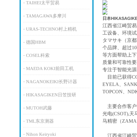
TAIHEI太平贸易
TAMAGAWA多摩川
日本HIKASAGI
江西省江崎贸易
URAS-TECHNO村上精机
工设备、环境试
タマサキ（京都
德国HBM
个品牌、超过1
等方面帮助上下
COSEL科索
质量和可靠性要
MAEDA KOKI前田工机
专注于智能光源
目前已获得
C
NAGANOKEIKI长野计器
EYELA、SAN
TOPCON、ND
HIKASAGIKEN日笠技研
主要合作客户
MUTOH武藤
光电(CSOT),天
马精密（ZAM
TML东京测器
Nihon Keiryoki
江西省江崎贸