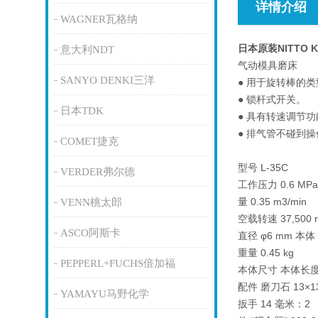
详情介绍
WAGNER瓦格纳
日本原装NITTO
意大利NDT
气动模具磨床
SANYO DENKI三洋
● 用于旋转棒的类型
● 锁杆式开关。
日本TDK
● 具有转速调节功
● 排气管不碰到
COMET捷克
型号 L-35C
VERDER弗尔德
工作压力 0.6 MP
量 0.35 m3/min
VENN桃太郎
空载转速 37,500 
ASCO阿斯卡
直径 φ6 mm 本体
重量 0.45 kg
PEPPERL+FUCHS倍加福
本体尺寸 本体长度 
配件 磨刀石 13×1
YAMAYU马野化学
扳手 14 毫米：2