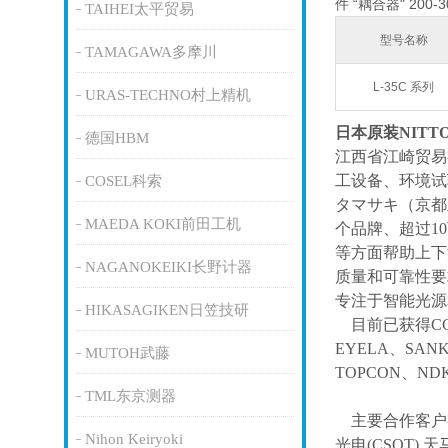
件 “耦合器" 200-
TAIHEI太平贸易
型号名称
TAMAGAWA多摩川
L-35C 系列
URAS-TECHNO村上精机
日本原装NITT
德国HBM
江西省江崎贸易
工设备、环境试
COSEL科索
タマサキ（京都
MAEDA KOKI前田工机
个品牌、超过1
等方面帮助上下
NAGANOKEIKI长野计器
质量和可靠性要
专注于智能光源
HIKASAGIKEN日笠技研
目前已获得
C
EYELA、SAN
MUTOH武藤
TOPCON、ND
TML东京测器
主要合作客户
Nihon Keiryoki
光电(CSOT),天