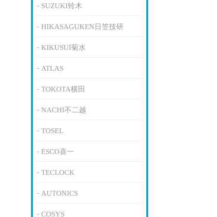
SUZUKI铃木
HIKASAGUKEN日笠技研
KIKUSUI菊水
ATLAS
TOKOTA横田
NACHI不二越
TOSEL
ESCO喜一
TECLOCK
AUTONICS
COSYS