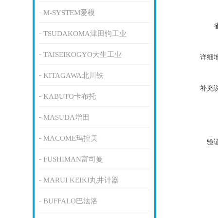
M-SYSTEM爱模
TSUDAKOMA津田驹工业
TAISEIKOGYO大生工业
详细
KITAGAWA北川铁
补充
KABUTO卡布托
MASUDA增田
MACOME玛控美
验
FUSHIMAN富司曼
MARUI KEIKI丸井计器
BUFFALO巴法洛