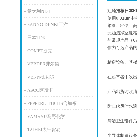
江崎推荐日本K
意大利NDT
使用0.01μm
SANYO DENKI三洋
紧凑、轻便、
无油洁净室规
日本TDK
与常规产品（C
作为可选产品
COMET捷克
精密设备、基
VERDER弗尔德
在起草者中吹
VENN桃太郎
ASCO阿斯卡
产品出货时吹
PEPPERL+FUCHS倍加福
防止吹风时水
YAMAYU马野化学
清洁卫生部件
TAIHEI太平贸易
半导体制造设