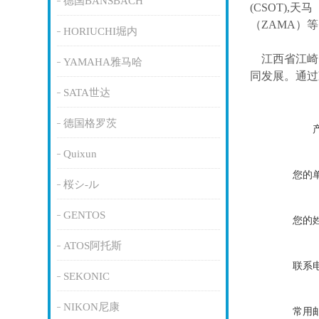
德国BANSBACH
(CSOT),天马
（ZAMA）
HORIUCHI堀内
江西省江崎
YAMAHA雅马哈
同发展。通过
SATA世达
德国格罗茨
Quixun
您的
桜シ-ル
GENTOS
您的
ATOS阿托斯
联系
SEKONIC
NIKON尼康
常用