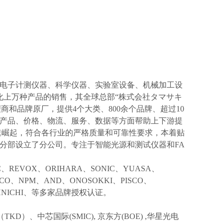
电子计测仪器、科学仪器、实验室设备、机械加工设
化上万种产品的销售，其全球总部“株式会社タマサキ
理商和品牌原厂，提供4个大类、800余个品牌、超过10
产品、价格、物流、服务、数据等方面帮助上下游提
速崛起，符合各行业的严格质量和可靠性要求，本着贴
分部设立了分公司。专注于智能光源和测试仪器和FA
IC、REVOX、ORIHARA、SONIC、YUASA、
KCO、NPM、AND、ONOSOKKI、PISCO、
TOHNICHI、等多家品牌授权认证。
TKD）、中芯国际(SMIC),
京东方
(BOE) ,华星光电