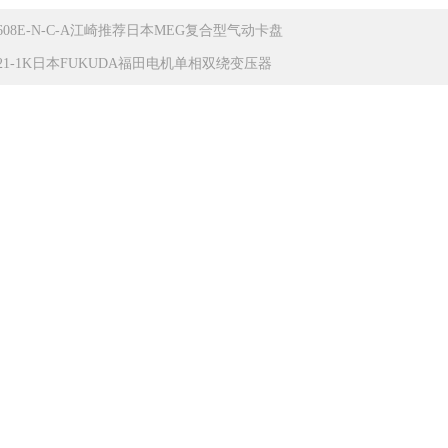
9608E-N-C-A江崎推荐日本MEG复合型气动卡盘
E21-1K日本FUKUDA福田电机单相双绕变压器