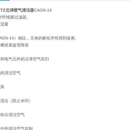
ITZ北泽喷气清洁器
CAGN-14
中空纤维膜过滤器。
高流量
格
AGN-14）相比，主体的耐化学性得到改善。
的烯烃基盘管阵容
板和电气元件的洁净空气吹扫
出的清洁空气
清风
滴流出（防止水印）
后吹出清洁空气
备中的清洁空气吹制