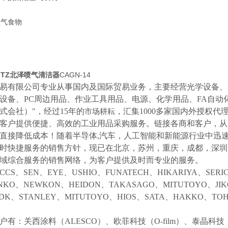
吹气食物
ITZ北泽喷气清洁器
CAGN-14
易有限公司专业从事国内及国际贸易业务，主要经营光学设备、
设备、
PC周边用品、作业工具用品、电源、化学用品、FA自动
式会社）"，经过15年的
，汇集
1000多家国内外授权代
市场耕耘
客户提供便捷、高效的工业用品采购服务。
链接各商和客户，从
直接降低成本！随着半导体
,汽车，人工智能和新能源行业中迅
时快捷服务的销售方针，现已在北京，苏州，重庆，成都，深圳
域综合服务的销售网络，为客户提供及时而专业的服务。
CCS、SEN、EYE、USHIO、FUNATECH、HIKARIYA、SER
NKO、NEWKON、HEIDON、TAKASAGO、MITUTOYO、JI
NDK、STANLEY、MITUTOYO、HIOS、SATA、HAKKO、
户有：关西涂料（
ALESCO）、欧菲科技（O-film）、泰晶科技（