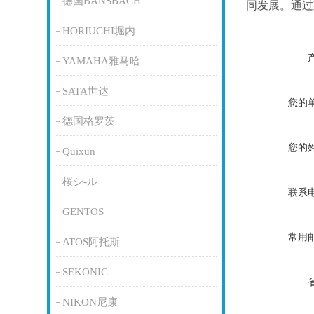
德国BANSBACH
同发展。通过
HORIUCHI堀内
YAMAHA雅马哈
SATA世达
您的
德国格罗茨
您的
Quixun
桜シ-ル
联系
GENTOS
常用
ATOS阿托斯
SEKONIC
NIKON尼康