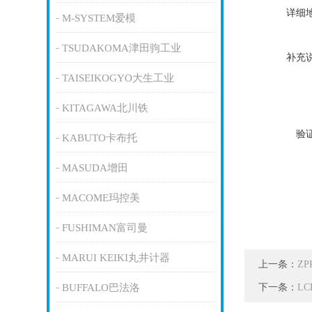
详细
M-SYSTEM爱模
TSUDAKOMA津田驹工业
补充
TAISEIKOGYO大生工业
KITAGAWA北川铁
验
KABUTO卡布托
MASUDA增田
MACOME玛控美
FUSHIMAN富司曼
MARUI KEIKI丸井计器
上一条：
Z
下一条：
BUFFALO巴法洛
L