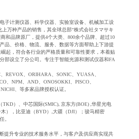
电子计测仪器、科学仪器、实验室设备、机械加工设
化上万种产品的销售，其全球总部“株式会社タマサキ
理商和品牌原厂，提供4个大类、800余个品牌、超过10
产品、价格、物流、服务、数据等方面帮助上下游提
速崛起，符合各行业的严格质量和可靠性要求，本着贴
分部设立了分公司。专注于智能光源和测试仪器和FA
IC、REVOX、ORIHARA、SONIC、YUASA、
KCO、NPM、AND、ONOSOKKI、PISCO、
TOHNICHI、等多家品牌授权认证。
TKD）、中芯国际(SMIC),
京东方
(BOE) ,华星光电
I(铃木），比亚迪（BYD）,大疆（DJI）；骏马精密
信任。
不断提升专业的技术服务水平，与客户及供应商实现共