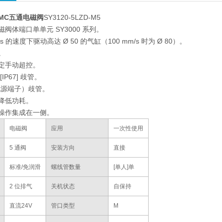
MC五通电磁阀
SY3120-5LZD-M5
电磁阀体端口单单元 SY3000 系列。
m/s 的速度下驱动高达 Ø 50 的气缸（100 mm/s 时为 Ø 80）。
。
锁定手动超控。
 [IP67] 歧管。
带电源端子）歧管。
路降低功耗。
和操作集成在一侧。
电磁阀
应用
一次性使用
5 通阀
安装方向
直接
标准/免润滑
螺线管数量
[单人]单
2 位排气
关机状态
自保持
直流24V
管口类型
M