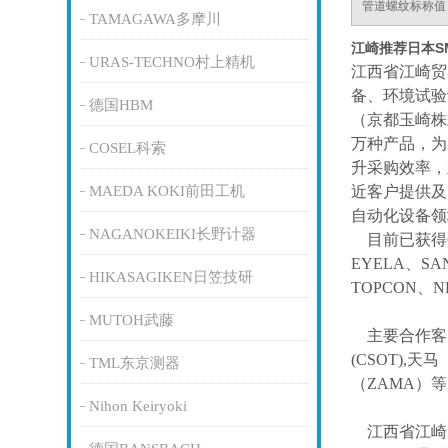
管道螺纹标称值
TAMAGAWA多摩川
江崎推荐日本S
URAS-TECHNO村上精机
江西省江崎贸
备、环境试验
德国HBM
（京都玉崎株
万种产品，为
COSEL科索
升采购效率，
MAEDA KOKI前田工机
近客户提供及
自动化设备领
NAGANOKEIKI长野计器
目前已获得
EYELA、SA
HIKASAGIKEN日笠技研
TOPCON、
MUTOH武藤
主要合作客
(CSOT),天马
TML东京测器
（ZAMA）
Nihon Keiryoki
江西省江崎