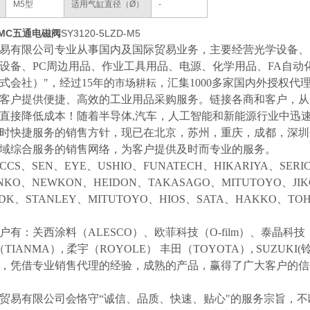
M5型
适用气缸直径（Ø）
-
MC五通电磁阀
SY3120-5LZD-M5
易有限公司专业从事国内及国际贸易业务，主要经营光学设备、
设备、
PC周边用品、作业工具用品、电源、化学用品、FA自动
式会社）"，经过15年的
，汇集
1000多家国内外授权代
市场耕耘
客户提供便捷、高效的工业用品采购服务。
链接各商和客户，从
直接降低成本！随着半导体
,汽车，人工智能和新能源行业中迅
时快捷服务的销售方针，现已在北京，苏州，重庆，成都，深圳
域综合服务的销售网络，为客户提供及时而专业的服务。
CCS、SEN、EYE、USHIO、FUNATECH、HIKARIYA、SER
NKO、NEWKON、HEIDON、TAKASAGO、MITUTOYO、JI
NDK、STANLEY、MITUTOYO、HIOS、SATA、HAKKO、
户有：关西涂料（
ALESCO）、欧菲科技（O-film）、泰晶科技（
（TIANMA）,
柔宇（
ROYOLE）
丰田（
TOYOTA）,
SUZUK
等，凭借专业销售代理的经验，成熟的产品，赢得了广大客户的
贸易有限公司会恪守
“诚信、品质、快速、贴心"的服务宗旨，