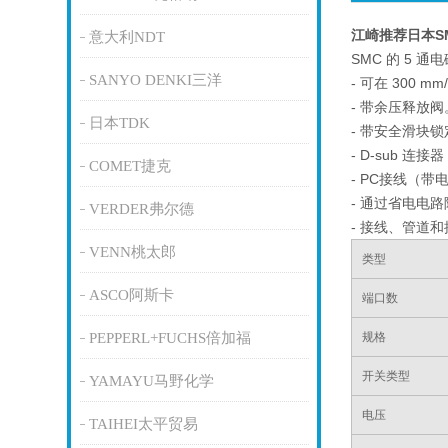
江崎推荐日本S
意大利NDT
SMC 的 5 通
SANYO DENKI三洋
- 可在 300 m
- 带余压释放阀
日本TDK
- 带安全滑块
- D-sub 连接器
COMET捷克
- PC接线（
- 通过省电电
VERDER弗尔德
- 接线、管道
VENN桃太郎
类型
ASCO阿斯卡
端口数
PEPPERL+FUCHS倍加福
规格
开关类型
YAMAYU马野化学
电压
TAIHEI太平贸易