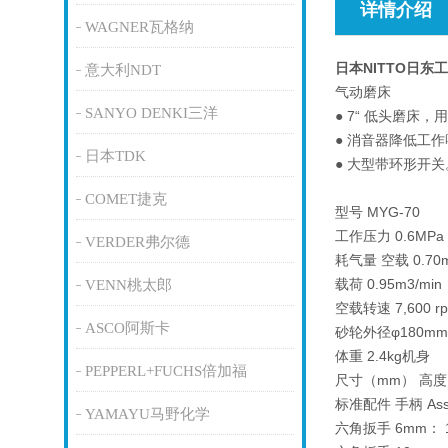
详情介绍
WAGNER瓦格纳
日本NITTO日东
意大利NDT
气动磨床
SANYO DENKI三洋
● 7“ 低头磨床，
● 消音器降低工
日本TDK
● 大型带环形开关
COMET捷克
型号 MYG-70
工作压力 0.6MPa
VERDER弗尔德
耗气量 空载 0.70m
载荷 0.95m3/min
VENN桃太郎
空载转速 7,600 r
ASCO阿斯卡
砂轮外径φ180mm
体重 2.4kg机身
PEPPERL+FUCHS倍加福
尺寸（mm） 高度 96
标准配件 手柄 Ass'
YAMAYU马野化学
六角扳手 6mm： 1