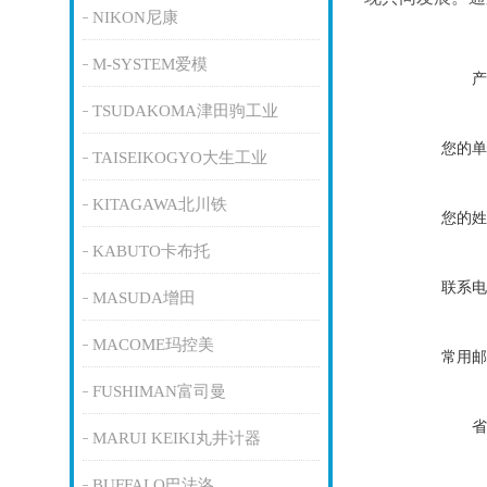
NIKON尼康
M-SYSTEM爱模
产
TSUDAKOMA津田驹工业
您的单
TAISEIKOGYO大生工业
KITAGAWA北川铁
您的姓
KABUTO卡布托
联系电
MASUDA增田
MACOME玛控美
常用邮
FUSHIMAN富司曼
省
MARUI KEIKI丸井计器
BUFFALO巴法洛