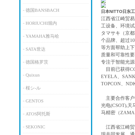
德国BANSBACH
日本NITTO日东
江西省江崎贸易
HORIUCHI堀内
工设备、环境试
タマサキ（京都
YAMAHA雅马哈
个品牌、超过1
等方面帮助上下
SATA世达
质量和可靠性要
专注于智能光源
德国格罗茨
目前已获得
C
Quixun
EYELA、SAN
TOPCON、ND
桜シ-ル
主要合作客户
GENTOS
光电(CSOT),天
马精密（ZAM
ATOS阿托斯
SEKONIC
江西省江崎贸
现共同发展。通