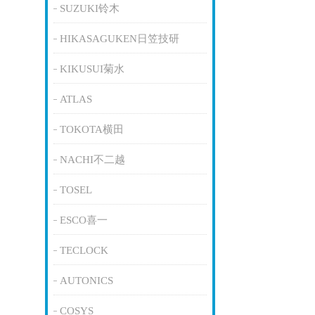
SUZUKI铃木
HIKASAGUKEN日笠技研
KIKUSUI菊水
ATLAS
TOKOTA横田
NACHI不二越
TOSEL
ESCO喜一
TECLOCK
AUTONICS
COSYS