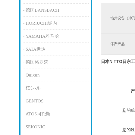
德国BANSBACH
钻井设备（冲
HORIUCHI堀内
YAMAHA雅马哈
停产产品
SATA世达
日本NITTO日东
德国格罗茨
Quixun
桜シ-ル
产
GENTOS
您的单
ATOS阿托斯
SEKONIC
您的姓