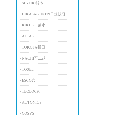
SUZUKI铃木
HIKASAGUKEN日笠技研
KIKUSUI菊水
ATLAS
TOKOTA横田
NACHI不二越
TOSEL
ESCO喜一
TECLOCK
AUTONICS
COSYS