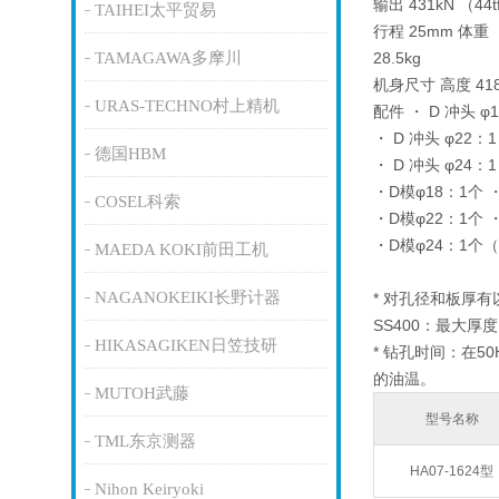
输出 431kN （44
TAIHEI太平贸易
行程 25mm 体重
TAMAGAWA多摩川
28.5kg
机身尺寸 高度 418
URAS-TECHNO村上精机
配件 ・ D 冲头 φ
・ D 冲头 φ22：
德国HBM
・ D 冲头 φ24
・D模φ18：1个
COSEL科索
・D模φ22：1个
・D模φ24：1个
MAEDA KOKI前田工机
NAGANOKEIKI长野计器
* 对孔径和板厚
SS400：最大厚度
HIKASAGIKEN日笠技研
* 钻孔时间：在
的油温。
MUTOH武藤
型号名称
TML东京测器
HA07-1624型
Nihon Keiryoki