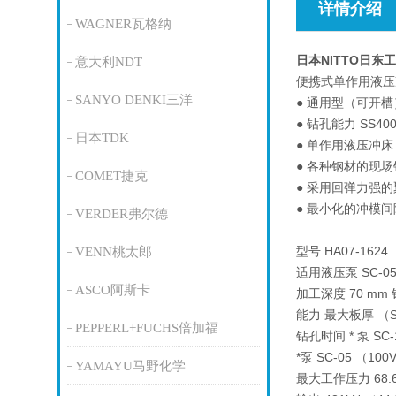
详情介绍
WAGNER瓦格纳
日本NITTO日东
意大利NDT
便携式单作用液压
SANYO DENKI三洋
● 通用型（可开槽
● 钻孔能力 SS4
日本TDK
● 单作用液压冲
● 各种钢材的现
COMET捷克
● 采用回弹力强
● 最小化的冲模
VERDER弗尔德
型号 HA07-1624
VENN桃太郎
适用液压泵 SC-05
ASCO阿斯卡
加工深度 70 mm
能力 最大板厚 （SS
PEPPERL+FUCHS倍加福
钻孔时间 * 泵 SC-
*泵 SC-05 （100
YAMAYU马野化学
最大工作压力 68.6