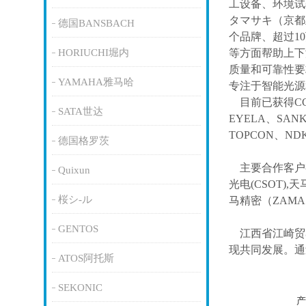
工设备、环境试
タマサキ（京都
德国BANSBACH
个品牌、超过1
HORIUCHI堀内
等方面帮助上下
质量和可靠性要
YAMAHA雅马哈
专注于智能光源
目前已获得
C
SATA世达
EYELA、SAN
TOPCON、ND
德国格罗茨
主要合作客户
Quixun
光电(CSOT),天
桜シ-ル
马精密（ZAM
GENTOS
江西省江崎贸
现共同发展。通
ATOS阿托斯
SEKONIC
产