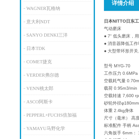
详情介绍
WAGNER瓦格纳
日本NITTO日东
意大利NDT
气动磨床
SANYO DENKI三洋
● 7“ 低头磨床，
● 消音器降低工
日本TDK
● 大型带环形开关
COMET捷克
型号 MYG-70
工作压力 0.6MPa
VERDER弗尔德
空载耗气量 0.70m3
载荷 0.95m3/min
VENN桃太郎
空载转速 7,600 r
ASCO阿斯卡
砂轮外径φ180mm
体重 2.4kg身体
PEPPERL+FUCHS倍加福
尺寸（毫米） 高度 9
标准配件 手柄 Ass'
YAMAYU马野化学
六角扳手 6mm： 1