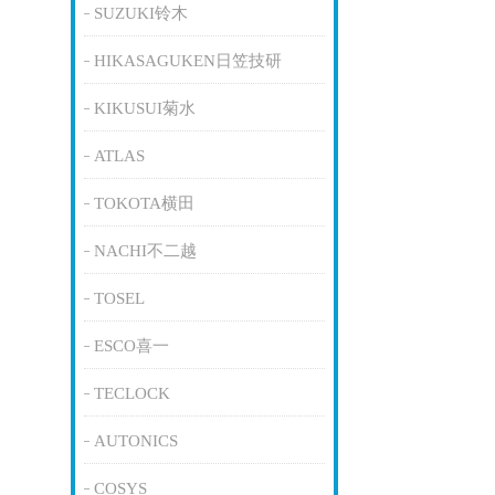
SUZUKI铃木
HIKASAGUKEN日笠技研
KIKUSUI菊水
ATLAS
TOKOTA横田
NACHI不二越
TOSEL
ESCO喜一
TECLOCK
AUTONICS
COSYS