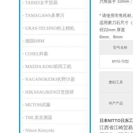
六角扳手 10mm：
TAIHEI太平贸易
TAMAGAWA多摩川
* 请使用市售耗材
适用磨刀石尺寸（市
URAS-TECHNO村上精机
径22mm 厚度
6mm、8mm
德国HBM
型号名称
COSEL科索
MYG-70型
MAEDA KOKI前田工机
NAGANOKEIKI长野计器
磨削工具
HIKASAGIKEN日笠技研
停产产品
MUTOH武藤
TML东京测器
日本NITTO日东
江西省江崎贸易
Nihon Keiryoki