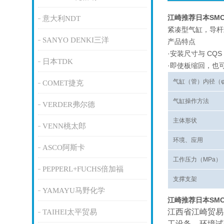
江崎推荐日本SM
意大利NDT
紧凑型气缸，导杆
SANYO DENKI三洋
产品特点
·安装尺寸与 CQS
日本TDK
·即使板缩回，也
气缸（管）内径（
COMET捷克
气缸操作方法
VERDER弗尔德
主体形状
VENN桃太郎
环境、应用
ASCO阿斯卡
工作压力（MPa）
PEPPERL+FUCHS倍加福
支撑支架
YAMAYU马野化学
江崎推荐日本SM
江西省江崎贸易
TAIHEI太平贸易
工设备、环境试