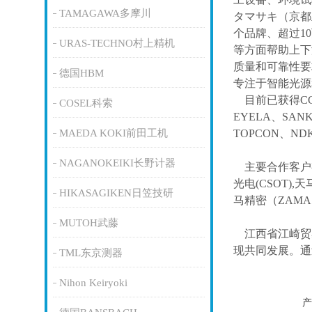
TAMAGAWA多摩川
タマサキ（京都
个品牌、超过1
URAS-TECHNO村上精机
等方面帮助上下
质量和可靠性要
德国HBM
专注于智能光源
目前已获得
C
COSEL科索
EYELA、SAN
MAEDA KOKI前田工机
TOPCON、ND
NAGANOKEIKI长野计器
主要合作客户
光电(CSOT),天
HIKASAGIKEN日笠技研
马精密（ZAM
MUTOH武藤
江西省江崎贸
现共同发展。通
TML东京测器
Nihon Keiryoki
产