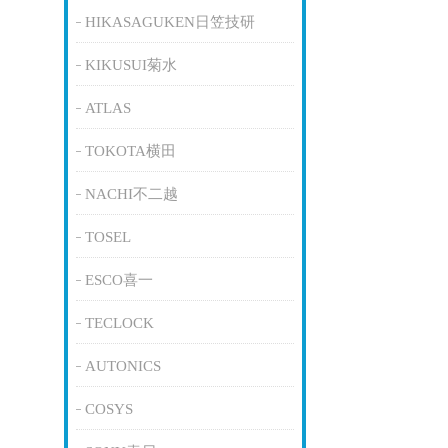
HIKASAGUKEN日笠技研
KIKUSUI菊水
ATLAS
TOKOTA横田
NACHI不二越
TOSEL
ESCO喜一
TECLOCK
AUTONICS
COSYS