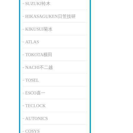
SUZUKI铃木
HIKASAGUKEN日笠技研
KIKUSUI菊水
ATLAS
TOKOTA横田
NACHI不二越
TOSEL
ESCO喜一
TECLOCK
AUTONICS
COSYS