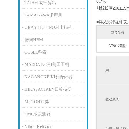
0.7kg
TAIHEI太平贸易
引线长度200±15
TAMAGAWA多摩川
■详见另行规格表
URAS-TECHNO村上精机
型号名称
德国HBM
VP0125型
COSEL科索
MAEDA KOKI前田工机
用
NAGANOKEIKI长野计器
HIKASAGIKEN日笠技研
驱动系统
MUTOH武藤
TML东京测器
Nihon Keiryoki
当前（平均值