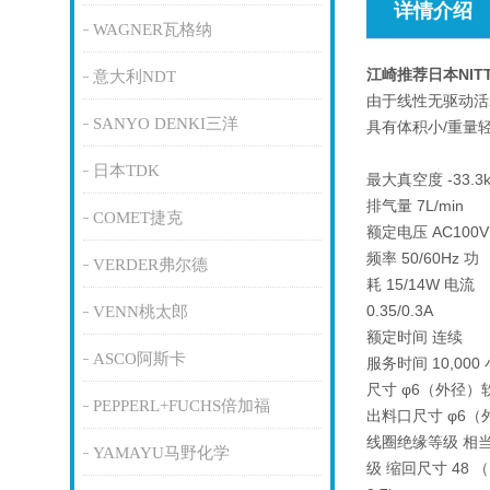
详情介绍
WAGNER瓦格纳
江崎推荐日本NIT
意大利NDT
由于线性无驱动活
SANYO DENKI三洋
具有体积小/重量
日本TDK
最大真空度 -33.3k
排气量 7L/min
COMET捷克
额定电压 AC100V
频率 50/60Hz 功
VERDER弗尔德
耗 15/14W 电流
0.35/0.3A
VENN桃太郎
额定时间 连续
ASCO阿斯卡
服务时间 10,000
尺寸 φ6（外径）
PEPPERL+FUCHS倍加福
出料口尺寸 φ6
线圈绝缘等级 相
YAMAYU马野化学
级 缩回尺寸 48 （