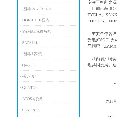
专注于智能光源
目前已获得
C
德国BANSBACH
EYELA、SAN
HORIUCHI堀内
TOPCON、ND
YAMAHA雅马哈
主要合作客户
光电(CSOT),天
SATA世达
马精密（ZAM
德国格罗茨
江西省江崎贸
现共同发展。通
Quixun
桜シ-ル
产
GENTOS
ATOS阿托斯
您的单
SEKONIC