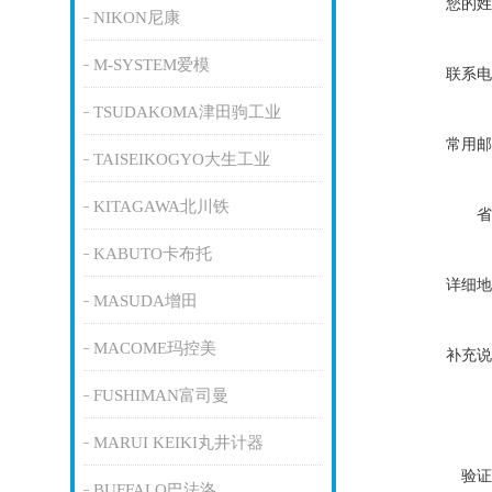
您的姓
NIKON尼康
M-SYSTEM爱模
联系电
TSUDAKOMA津田驹工业
常用邮
TAISEIKOGYO大生工业
KITAGAWA北川铁
省
KABUTO卡布托
详细地
MASUDA增田
MACOME玛控美
补充说
FUSHIMAN富司曼
MARUI KEIKI丸井计器
验证
BUFFALO巴法洛