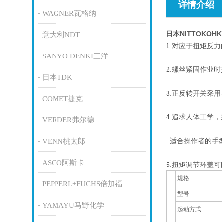
详情介绍
WAGNER瓦格纳
日本NITTOKO
意大利NDT
1.对应于扭矩反
SANYO DENKI三洋
2.螺丝紧固作业
日本TDK
3.正反转开关采
COMET捷克
4.追求人体工学
VERDER弗尔德
适合操作者的手
VENN桃太郎
ASCO阿斯卡
5.扭矩调节环盖
规格
PEPPERL+FUCHS倍加福
型号
YAMAYU马野化学
起动方式