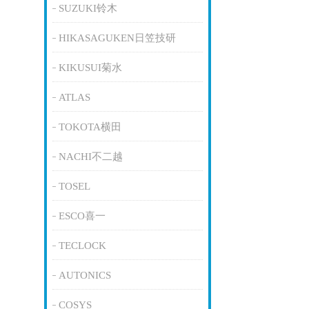
SUZUKI铃木
HIKASAGUKEN日笠技研
KIKUSUI菊水
ATLAS
TOKOTA横田
NACHI不二越
TOSEL
ESCO喜一
TECLOCK
AUTONICS
COSYS