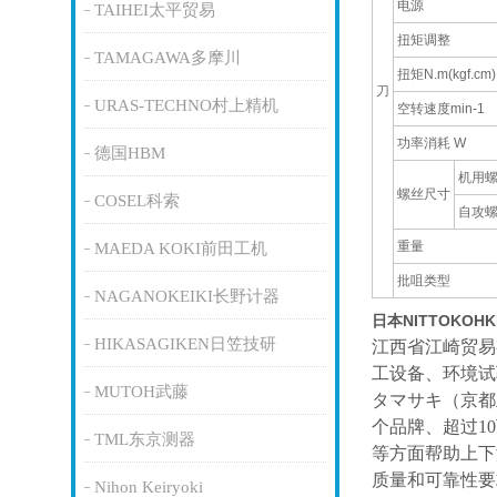
电源
TAIHEI太平贸易
扭矩调整
TAMAGAWA多摩川
扭矩N.m(kgf.cm)
刀
URAS-TECHNO村上精机
空转速度min-1
功率消耗 W
德国HBM
机用
螺丝尺寸
COSEL科索
自攻
重量
MAEDA KOKI前田工机
批咀类型
NAGANOKEIKI长野计器
日本NITTOKO
HIKASAGIKEN日笠技研
江西省江崎贸易
工设备、环境试
MUTOH武藤
タマサキ（京都
个品牌、超过1
TML东京测器
等方面帮助上下
质量和可靠性要
Nihon Keiryoki