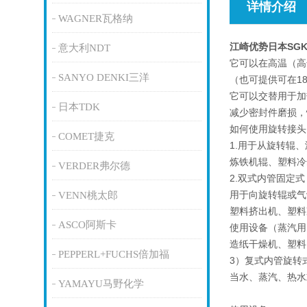
详情介绍
WAGNER瓦格纳
江崎优势日本SG
意大利NDT
它可以在高温（高达
SANYO DENKI三洋
（也可提供可在18
它可以交替用于加
日本TDK
减少密封件磨损，
如何使用旋转接头
COMET捷克
1.用于从旋转辊
炼铁机辊、塑料冷
VERDER弗尔德
2.双式内管固定式
用于向旋转辊或气
VENN桃太郎
塑料挤出机、塑料
ASCO阿斯卡
使用设备（蒸汽用
造纸干燥机、塑料
PEPPERL+FUCHS倍加福
3）复式内管旋转
当水、蒸汽、热水
YAMAYU马野化学