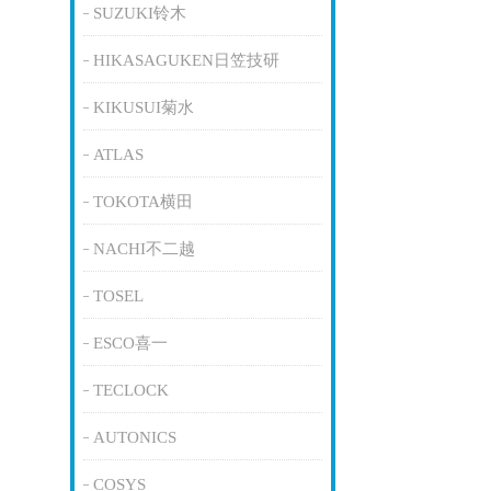
SUZUKI铃木
HIKASAGUKEN日笠技研
KIKUSUI菊水
ATLAS
TOKOTA横田
NACHI不二越
TOSEL
ESCO喜一
TECLOCK
AUTONICS
COSYS