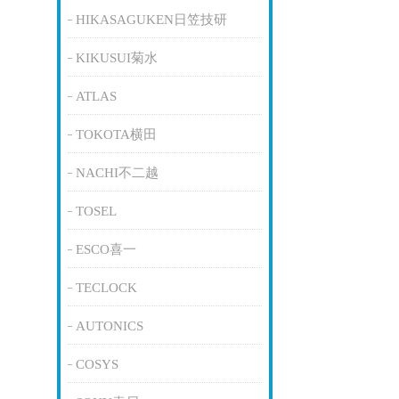
HIKASAGUKEN日笠技研
KIKUSUI菊水
ATLAS
TOKOTA横田
NACHI不二越
TOSEL
ESCO喜一
TECLOCK
AUTONICS
COSYS