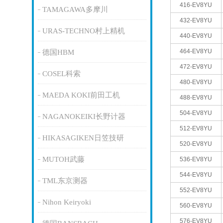
416-EV8YU
TAMAGAWA多摩川
432-EV8YU
URAS-TECHNO村上精机
440-EV8YU
464-EV8YU
德国HBM
472-EV8YU
COSEL科索
480-EV8YU
MAEDA KOKI前田工机
488-EV8YU
504-EV8YU
NAGANOKEIKI长野计器
512-EV8YU
HIKASAGIKEN日笠技研
520-EV8YU
MUTOH武藤
536-EV8YU
544-EV8YU
TML东京测器
552-EV8YU
Nihon Keiryoki
560-EV8YU
576-EV8YU