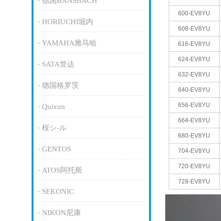
德国BANSBACH
600-EV8YU
HORIUCHI堀内
608-EV8YU
YAMAHA雅马哈
616-EV8YU
624-EV8YU
SATA世达
632-EV8YU
德国格罗茨
640-EV8YU
656-EV8YU
Quixun
664-EV8YU
桜シ-ル
680-EV8YU
GENTOS
704-EV8YU
720-EV8YU
ATOS阿托斯
728-EV8YU
SEKONIC
NIKON尼康