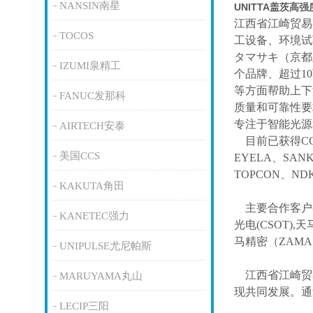
NANSIN南星
UNITTA盖茨高
江西省江崎贸易
TOCOS
工设备、环境试
タマサキ（京都
IZUMI泉精工
个品牌、超过1
等方面帮助上下
FANUC发那科
质量和可靠性要
专注于智能光源
AIRTECH安泰
目前已获得
C
美国CCS
EYELA、SAN
TOPCON、ND
KAKUTA角田
主要合作客户
KANETEC强力
光电(CSOT),天
马精密（ZAM
UNIPULSE尤尼帕斯
江西省江崎贸
MARUYAMA丸山
现共同发展。通
LECIP三阳