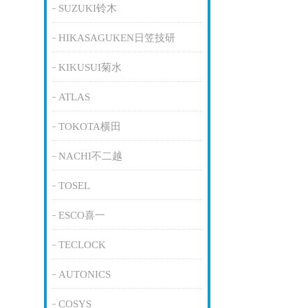
SUZUKI铃木
HIKASAGUKEN日笠技研
KIKUSUI菊水
ATLAS
TOKOTA横田
NACHI不二越
TOSEL
ESCO喜一
TECLOCK
AUTONICS
COSYS