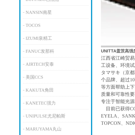
NANSIN南星
TOCOS
IZUMI泉精工
UNITTA盖茨高
FANUC发那科
江西省江崎贸易
AIRTECH安泰
工设备、环境试
タマサキ（京都
美国CCS
个品牌、超过1
等方面帮助上下
KAKUTA角田
质量和可靠性要
专注于智能光源
KANETEC强力
目前已获得
C
EYELA、SAN
UNIPULSE尤尼帕斯
TOPCON、ND
MARUYAMA丸山