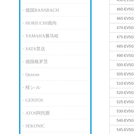
450-EV5G
460-EV5G
德国BANSBACH
465-EV5G
HORIUCHI堀内
470-EV5G
YAMAHA雅马哈
475-EV5G
485-EV5G
SATA世达
490-EV5G
德国格罗茨
500-EV5G
Quixun
505-EV5G
510-EV5G
桜シ-ル
520-EV5G
GENTOS
525-EV5G
530-EV5G
ATOS阿托斯
540-EV5G
SEKONIC
545-EV5G