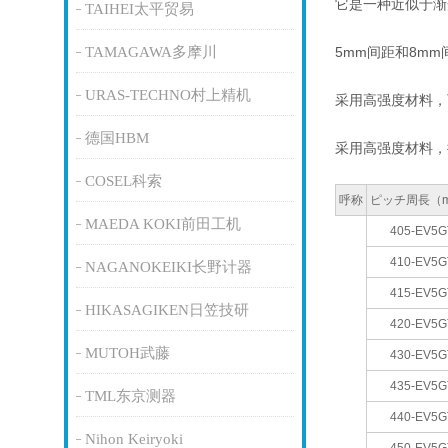
它是一种近似于渐
TAIHEI太平贸易
TAMAGAWA多摩川
5mm间距和8m
URAS-TECHNO村上精机
采用高强度材料，
德国HBM
采用高强度材料，
COSEL科索
呼称
ピッチ周長（
MAEDA KOKI前田工机
405-EV5G
410-EV5G
NAGANOKEIKI长野计器
415-EV5G
HIKASAGIKEN日笠技研
420-EV5G
MUTOH武藤
430-EV5G
435-EV5G
TML东京测器
440-EV5G
Nihon Keiryoki