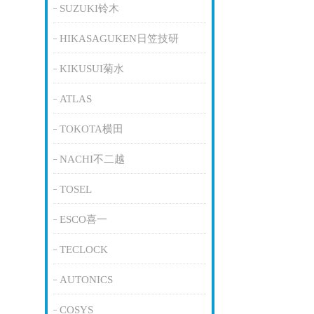
SUZUKI铃木
HIKASAGUKEN日笠技研
KIKUSUI菊水
ATLAS
TOKOTA横田
NACHI不二越
TOSEL
ESCO喜一
TECLOCK
AUTONICS
COSYS