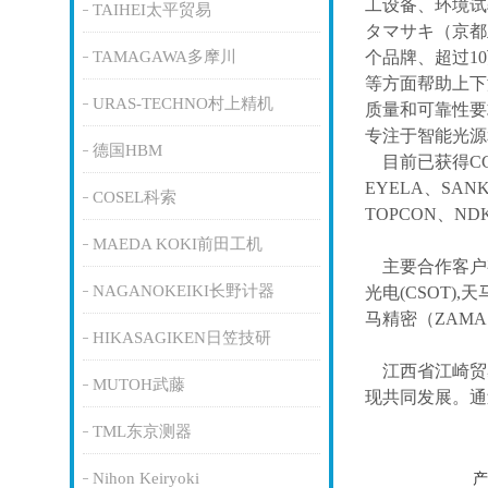
工设备、环境试
TAIHEI太平贸易
タマサキ（京都
TAMAGAWA多摩川
个品牌、超过1
等方面帮助上下
URAS-TECHNO村上精机
质量和可靠性要
专注于智能光源
德国HBM
目前已获得
C
EYELA、SAN
COSEL科索
TOPCON、ND
MAEDA KOKI前田工机
主要合作客户
NAGANOKEIKI长野计器
光电(CSOT),天
马精密（ZAM
HIKASAGIKEN日笠技研
江西省江崎贸
MUTOH武藤
现共同发展。通
TML东京测器
Nihon Keiryoki
产