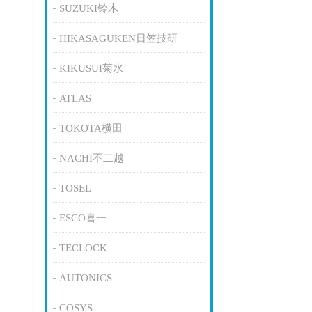
SUZUKI铃木
HIKASAGUKEN日笠技研
KIKUSUI菊水
ATLAS
TOKOTA横田
NACHI不二越
TOSEL
ESCO喜一
TECLOCK
AUTONICS
COSYS