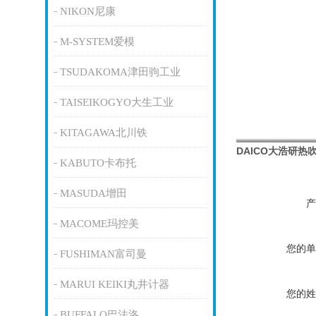
NIKON尼康
M-SYSTEM爱模
TSUDAKOMA津田驹工业
TAISEIKOGYO大生工业
KITAGAWA北川铁
DAICO大浩研
KABUTO卡布托
MASUDA增田
产
MACOME玛控美
您的单
FUSHIMAN富司曼
MARUI KEIKI丸井计器
您的姓
BUFFALO巴法洛