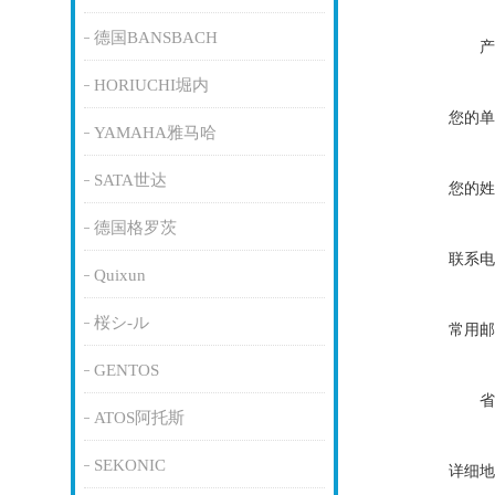
德国BANSBACH
产
HORIUCHI堀内
您的单
YAMAHA雅马哈
SATA世达
您的姓
德国格罗茨
联系电
Quixun
桜シ-ル
常用邮
GENTOS
省
ATOS阿托斯
SEKONIC
详细地