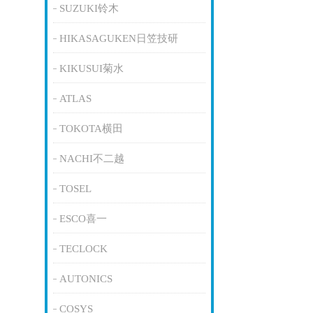
SUZUKI铃木
HIKASAGUKEN日笠技研
KIKUSUI菊水
ATLAS
TOKOTA横田
NACHI不二越
TOSEL
ESCO喜一
TECLOCK
AUTONICS
COSYS