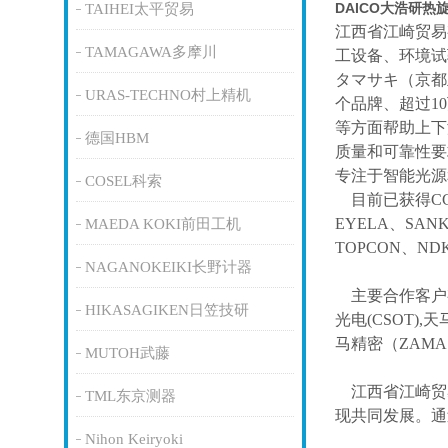
DAICO大浩研热
TAIHEI太平贸易
江西省江崎贸易
TAMAGAWA多摩川
工设备、环境试
タマサキ（京都
URAS-TECHNO村上精机
个品牌、超过1
等方面帮助上下
德国HBM
质量和可靠性要
专注于智能光源
COSEL科索
目前已获得
C
EYELA、SAN
MAEDA KOKI前田工机
TOPCON、ND
NAGANOKEIKI长野计器
主要合作客户
HIKASAGIKEN日笠技研
光电(CSOT),天
马精密（ZAM
MUTOH武藤
江西省江崎贸
TML东京测器
现共同发展。通
Nihon Keiryoki