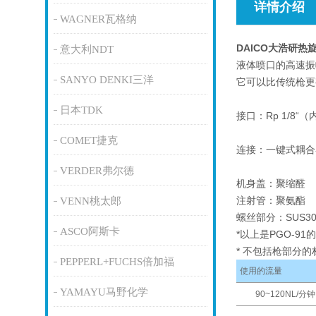
详情介绍
WAGNER瓦格纳
DAICO大浩研热
意大利NDT
液体喷口的高速振
SANYO DENKI三洋
它可以比传统枪更
日本TDK
接口：Rp 1/8“
COMET捷克
连接：一键式耦合器
VERDER弗尔德
机身盖：聚缩醛
注射管：聚氨酯
VENN桃太郎
螺丝部分：SUS30
ASCO阿斯卡
*以上是PGO-91
* 不包括枪部分的
PEPPERL+FUCHS倍加福
使用的流量
YAMAYU马野化学
90~120NL/分钟