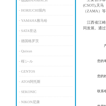
德国BANSBACH
(CSOT),天马
HORIUCHI堀内
（ZAMA）
YAMAHA雅马哈
江西省江崎
同发展。通过
SATA世达
德国格罗茨
Quixun
您的
桜シ-ル
GENTOS
您的
ATOS阿托斯
联系
SEKONIC
NIKON尼康