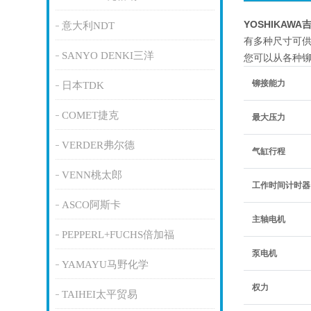
YOSHIKAW
意大利NDT
有多种尺寸可
SANYO DENKI三洋
您可以从各种
铆接能力
日本TDK
COMET捷克
最大压力
VERDER弗尔德
气缸行程
VENN桃太郎
工作时间计时器
ASCO阿斯卡
主轴电机
PEPPERL+FUCHS倍加福
泵电机
YAMAYU马野化学
权力
TAIHEI太平贸易