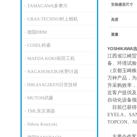
安装楼层尺寸
TAMAGAWA多摩川
URAS-TECHNO村上精机
高度
德国HBM
重量
COSEL科索
YOSHIKAW
江西省江崎贸
MAEDA KOKI前田工机
备、环境试验
（京都玉崎株
NAGANOKEIKI长野计器
万种产品，为
HIKASAGIKEN日笠技研
升采购效率，
近客户提供及
MUTOH武藤
自动化设备领
目前已获得
TML东京测器
EYELA、SA
TOPCON、
Nihon Keiryoki
主要合作客