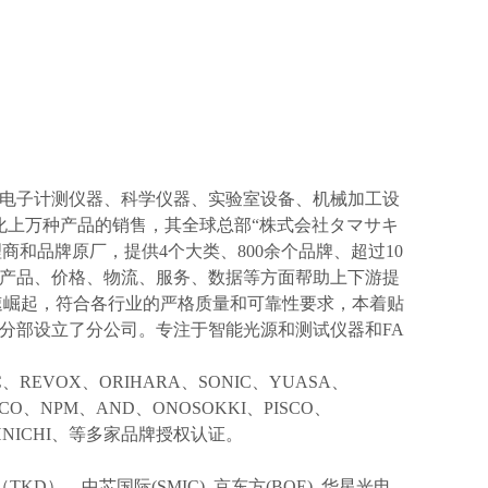
电子计测仪器、科学仪器、实验室设备、机械加工设
化上万种产品的销售，其全球总部“株式会社タマサキ
理商和品牌原厂，提供4个大类、800余个品牌、超过10
产品、价格、物流、服务、数据等方面帮助上下游提
速崛起，符合各行业的严格质量和可靠性要求，本着贴
分部设立了分公司。专注于智能光源和测试仪器和FA
IC、REVOX、ORIHARA、SONIC、YUASA、
KCO、NPM、AND、ONOSOKKI、PISCO、
TOHNICHI、等多家品牌授权认证。
TKD）、中芯国际(SMIC),
京东方
(BOE) ,华星光电