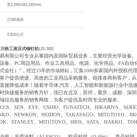
宽1,080x深1,580mm
2,580毫米
3,800公斤
A吉川铁工液压式铆钉机
US-300
易有限公司专业从事国内及国际贸易业务，主要经营光学设备、
设备、
PC周边用品、作业工具用品、电源、化学用品、FA自动
式会社）"，经过15年的
，汇集
1000多家国内外授权代
市场耕耘
客户提供便捷、高效的工业用品采购服务。
链接各商和客户，从
直接降低成本！随着半导体
,汽车，人工智能和新能源行业中迅
时快捷服务的销售方针，现已在北京，苏州，重庆，成都，深圳
域综合服务的销售网络，为客户提供及时而专业的服务。
CCS、SEN、EYE、USHIO、FUNATECH、HIKARIYA、SER
NKO、NEWKON、HEIDON、TAKASAGO、MITUTOYO、JI
NDK、STANLEY、MITUTOYO、HIOS、SATA、HAKKO、
户有：关西涂料（
ALESCO）、欧菲科技（O-film）、泰晶科技（