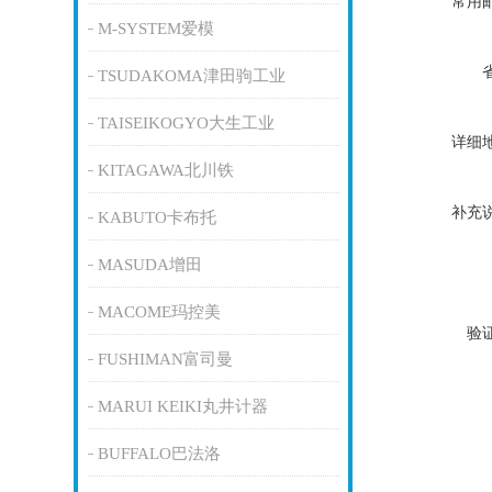
常用
M-SYSTEM爱模
TSUDAKOMA津田驹工业
TAISEIKOGYO大生工业
详细
KITAGAWA北川铁
补充
KABUTO卡布托
MASUDA增田
MACOME玛控美
验
FUSHIMAN富司曼
MARUI KEIKI丸井计器
BUFFALO巴法洛