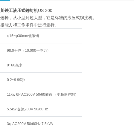
A吉川铁工液压式铆钉机
US-300
供选择，从小型到超大型，它是标准的液压式铆接机。
铆接能力和工作条件中进行选择。
φ15~φ30mm低碳钢
98.0千吨（10,000千克力）
0~60毫米
0.2~9.99秒
11kw 6P AC200V 50/60赫兹 （变频器控制）
5.5kw 交流200V 50/60Hz
3φ AC200V 50/60Hz 7.5kVA