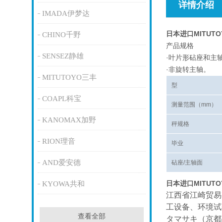
详情介绍
IMADA伊梦达
日本进口MITUT
CHINO千野
产品规格
SENSEZ静雄
·叶片形砧座和主轴
·非旋转主轴。
MITUTOYO三丰
型
COAPL科宝
测量范围（mm）
KANOMAX加野
秤规格
RION理音
毕业
AND爱安德
砧座/主轴面
日本进口MITUT
KYOWA共和
江西省江崎贸易
工设备、环境试
查看全部
タマサキ（京都