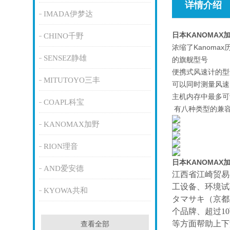
详情介绍
IMADA伊梦达
日本KANOMAX
CHINO千野
浓缩了Kanoma
SENSEZ静雄
的旗舰型号
便携式风速计的型号
MITUTOYO三丰
可以同时测量风速
主机内存中最多可记录
COAPL科宝
有八种类型的兼容
KANOMAX加野
RION理音
日本KANOMAX
AND爱安德
江西省江崎贸易
工设备、环境试
KYOWA共和
タマサキ（京都
个品牌、超过1
等方面帮助上下
查看全部