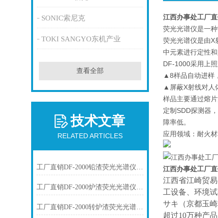
江西办事处工厂直
SONIC索尼克
荧光光谱仪是一种
TOKI SANGYO东机产业
荧光光谱仪是由X
中元素进行定性和定量
DF-1000采
查看全部
▲8样品自动进样
▲屏蔽X射线对人
样品主要通过熔片
定制SDD探测器
技术文章
障率低。
应用领域：耐火材
RELATED ARTICLES
工厂直销DF-2000铅渣荧光光谱仪技术参数
江西办事处工厂直
江西省江崎贸易
工厂直销DF-2000炉渣荧光光谱仪技术参数
工设备、环境试
サキ（京都玉崎
工厂直销DF-2000转炉渣荧光光谱仪技术参数
超过10万种产