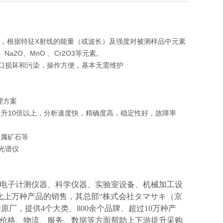
线，根据特征X射线的能量（或波长）及强度对被测样品中元素
、Na2O、MnO 、Cr2O3等元素。
窗口损坏和污染，操作方便，基本无需维护
理方案
提升10倍以上，分析速度快，精确度高，稳定性好，故障率
金属矿石等
电子计测仪器、科学仪器、实验室设备、机械加工设
化上万种产品的销售，其总部“株式会社タマサキ（京
牌原厂，提供4个大类、800余个品牌、超过10万种产
价格、物流、服务、数据等方面帮助上下游提升采购