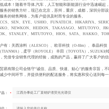
低成本！随着半导体
,汽车，人工智能和新能源行业中迅速崛起
服务的销售方针，现已在北京，苏州，重庆，成都，深圳分部设
服务的销售网络，为客户提供及时而专业的服务。
CCS、SEN、EYE、USHIO、FUNATECH、HIKARIYA、SER
NKO、NEWKON、HEIDON、TAKASAGO、MITUTOYO、JI
DK、STANLEY、MITUTOYO、HIOS、SATA、HAKKO、T
户有：关西涂料（
ALESCO）、欧菲科技（O-film）、泰晶科技（
（TIANMA）,
柔宇（
ROYOLE）
丰田（
TOYOTA）,
SUZUK
等，凭借专业销售代理的经验，成熟的产品，赢得了广大客户的
贸易有限公司会恪守
“诚信、品质、快速、贴心"的服务宗旨，
减少中间环节，并提供便利的配送服务，将实惠和安心送到每一
产品：
单位：