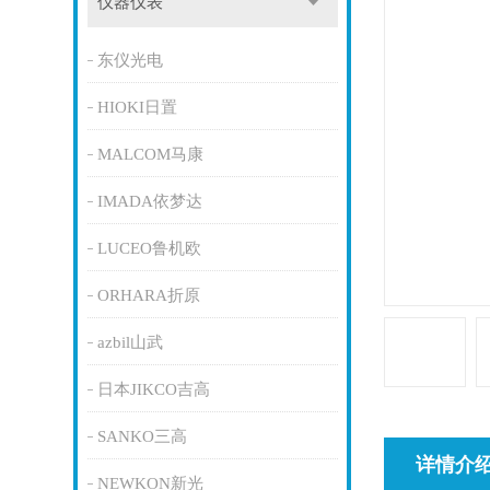
仪器仪表
东仪光电
HIOKI日置
MALCOM马康
IMADA依梦达
LUCEO鲁机欧
ORHARA折原
azbil山武
日本JIKCO吉高
SANKO三高
详情介
NEWKON新光