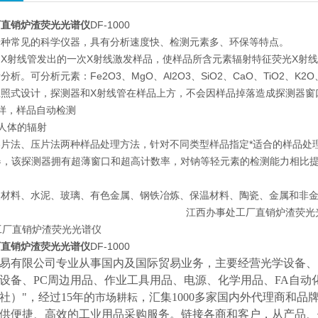
厂直销炉渣荧光光谱仪
DF-1000
一种常见的科学仪器，具有分析速度快、检测元素多、环保等特点。
X射线管发出的一次X射线激发样品，使样品所含元素辐射特征荧光X射
析。可分析元素：Fe2O3、MgO、Al2O3、SiO2、CaO、TiO2、K2O
采用上照式设计，探测器和X射线管在样品上方，不会因样品掉落造成探测器
样，样品自动检测
人体的辐射
片法、压片法两种样品处理方法，针对不同类型样品指定*适合的样品处
器，该探测器拥有超薄窗口和超高计数率，对钠等轻元素的检测能力相比
火材料、水泥、玻璃、有色金属、钢铁冶炼、保温材料、陶瓷、金属和非
厂直销炉渣荧光光谱仪
DF-1000
易有限公司专业从事国内及国际贸易业务，主要经营光学设备、
设备、
PC周边用品、作业工具用品、电源、化学用品、FA自动
社）"，经过15年的
，汇集
1000多家国内外代理商和品
市场耕耘
供便捷、高效的工业用品采购服务。
链接各商和客户，从产品、