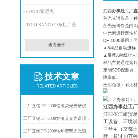
江西办事处工厂直
SONIC索尼克
荧光光谱仪是一种
TOKI SANGYO东机产业
荧光光谱仪是由X
中元素进行定性和定量
DF-1000采
查看全部
▲8样品自动进样
▲屏蔽X射线对人
样品主要通过熔片
定制SDD探测器
技术文章
障率低。
应用领域：耐火材
RELATED ARTICLES
工厂直销DF-2000铅渣荧光光谱仪技术参数
江西办事处工厂
江西省江崎贸易
工厂直销DF-2000炉渣荧光光谱仪技术参数
工设备、环境试
マサキ（京都玉
工厂直销DF-2000转炉渣荧光光谱仪技术参数
牌、超过10万